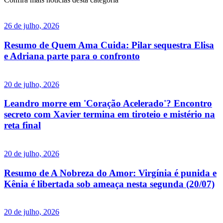
26 de julho, 2026
Resumo de Quem Ama Cuida: Pilar sequestra Elisa
e Adriana parte para o confronto
20 de julho, 2026
Leandro morre em 'Coração Acelerado'? Encontro
secreto com Xavier termina em tiroteio e mistério na
reta final
20 de julho, 2026
Resumo de A Nobreza do Amor: Virgínia é punida e
Kênia é libertada sob ameaça nesta segunda (20/07)
20 de julho, 2026