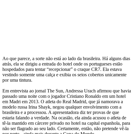
Ao que parece, a sorte não está ao lado da brasileira. Há alguns dias
atrás, ela se dirigiu a entrada do hotel onde os portugueses estão
hospedados para tentar “recepcionar” o craque CR7. Ela estava
vestindo somente uma calça e exibia os seios cobertos unicamente
por uma tintura.
Em entrevista ao jornal The Sun, Andressa Urach afirmou que havia
passado uma noite com o jogador Cristiano Ronaldo em um hotel
em Madri em 2013. O atleta do Real Madrid, que já namorava a
modelo russa Irina Shayk, negou qualquer envolvimento com a
brasileira e a processou. A apresentadora diz ter provas de que
estaria falando a verdade. Na ocasião, ela ainda acusou o atleta de
tê-la mantido em cárcere privado no hotel na capital espanhola, para
não ser flagrado ao seu lado. Certamente, então, não pretende vê-la
por perto - ainda mais durante a Copa do Mundo.