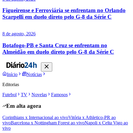
Figueirense e Ferroviária se enfrentam no Orlando
Scarpelli em duelo direto pelo G-8 da Série C
8 de agosto, 2026
Botafogo-PB e Santa Cruz se enfrentam no
Almeidão em duelo direto pelo G-8 da Série C
Início
Notícias
Editorias
Futebol
TV
Novelas
Famosos
Em alta agora
Corinthians x Internacional ao vivo
Vitória x Athletico-PR ao
vivo
Barcelona x Nottingham Forest ao vivo
Napoli x Celta Vigo ao
vivo