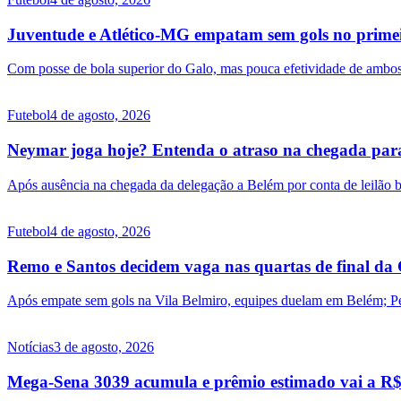
Juventude e Atlético-MG empatam sem gols no primei
Com posse de bola superior do Galo, mas pouca efetividade de ambos o
Futebol
4 de agosto, 2026
Neymar joga hoje? Entenda o atraso na chegada par
Após ausência na chegada da delegação a Belém por conta de leilão be
Futebol
4 de agosto, 2026
Remo e Santos decidem vaga nas quartas de final da
Após empate sem gols na Vila Belmiro, equipes duelam em Belém; Pe
Notícias
3 de agosto, 2026
Mega-Sena 3039 acumula e prêmio estimado vai a R$ 