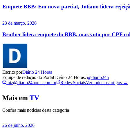
Enquete BBB: Em nova parcial, Juliano lidera rejeiçã
23 de março, 2026
Brother lidera enquete do BBB, mas voto por CPF co
Escrito por
Diário 24 Horas
Equipe de redação do Portal Diário 24 Horas.
@diario24h
luiz@diario24horas.com.br
Redes Sociais
Ver todos os artigos →
Mais em
TV
Confira mais notícias desta categoria
26 de julho, 2026