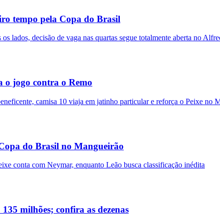
ro tempo pela Copa do Brasil
s lados, decisão de vaga nas quartas segue totalmente aberta no Alfre
a o jogo contra o Remo
neficente, camisa 10 viaja em jatinho particular e reforça o Peixe no 
 Copa do Brasil no Mangueirão
ixe conta com Neymar, enquanto Leão busca classificação inédita
135 milhões; confira as dezenas