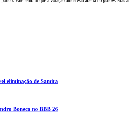
pouco. Vale lembrar que a votação ainda está aberta no gshow. Mas ante
vel eliminação de Samira
eandro Boneco no BBB 26