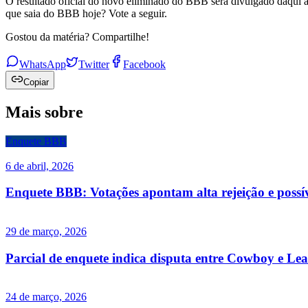
O resultado oficial do novo eliminado do BBB será divulgado daqui a 
que saia do BBB hoje? Vote a seguir.
Gostou da matéria? Compartilhe!
WhatsApp
Twitter
Facebook
Copiar
Mais sobre
Enquete BBB
6 de abril, 2026
Enquete BBB: Votações apontam alta rejeição e possí
29 de março, 2026
Parcial de enquete indica disputa entre Cowboy e L
24 de março, 2026