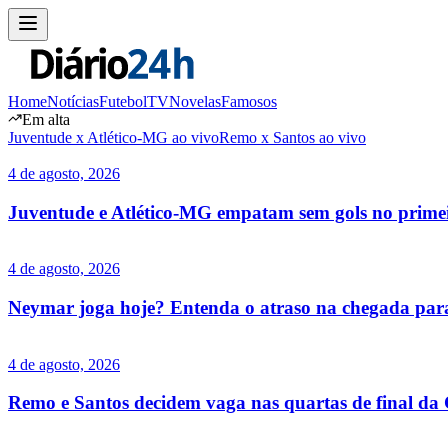
Home
Notícias
Futebol
TV
Novelas
Famosos
Em alta
Juventude x Atlético-MG ao vivo
Remo x Santos ao vivo
4 de agosto, 2026
Juventude e Atlético-MG empatam sem gols no primei
4 de agosto, 2026
Neymar joga hoje? Entenda o atraso na chegada par
4 de agosto, 2026
Remo e Santos decidem vaga nas quartas de final da