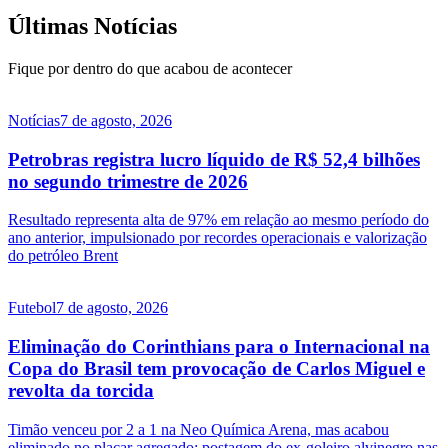
Últimas Notícias
Fique por dentro do que acabou de acontecer
Notícias
7 de agosto, 2026
Petrobras registra lucro líquido de R$ 52,4 bilhões
no segundo trimestre de 2026
Resultado representa alta de 97% em relação ao mesmo período do
ano anterior, impulsionado por recordes operacionais e valorização
do petróleo Brent
Futebol
7 de agosto, 2026
Eliminação do Corinthians para o Internacional na
Copa do Brasil tem provocação de Carlos Miguel e
revolta da torcida
Timão venceu por 2 a 1 na Neo Química Arena, mas acabou
eliminado no placar agregado; postagem do ex-goleiro alvinegro nas