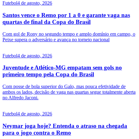
Futebol
4 de agosto, 2026
Santos vence o Remo por 1 a 0 e garante vaga nas
quartas de final da Copa do Brasil
Com gol de Rony no segundo tempo e amplo domínio em campo, o
Peixe supera o adversário e avança no torneio nacional
Futebol
4 de agosto, 2026
Juventude e Atlético-MG empatam sem gols no
primeiro tempo pela Copa do Brasil
Com posse de bola superior do Galo, mas pouca efetividade de
ambos os lados, decisão de vaga nas quartas segue totalmente aberta
no Alfredo Jaconi.
Futebol
4 de agosto, 2026
Neymar joga hoje? Entenda o atraso na chegada
para o jogo contra o Remo