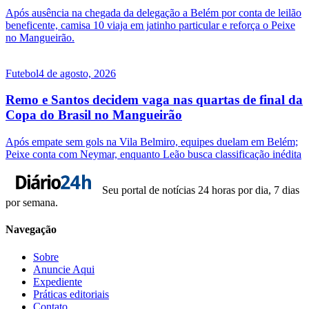
Após ausência na chegada da delegação a Belém por conta de leilão
beneficente, camisa 10 viaja em jatinho particular e reforça o Peixe
no Mangueirão.
Futebol
4 de agosto, 2026
Remo e Santos decidem vaga nas quartas de final da
Copa do Brasil no Mangueirão
Após empate sem gols na Vila Belmiro, equipes duelam em Belém;
Peixe conta com Neymar, enquanto Leão busca classificação inédita
Seu portal de notícias 24 horas por dia, 7 dias
por semana.
Navegação
Sobre
Anuncie Aqui
Expediente
Práticas editoriais
Contato