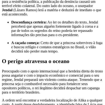
para a resistência política, a publicação da denúncia causará um
terrível efeito colateral. Do outro lado do oceano, o usurpador
Jendal
(Lázaro Ramos) lerá a matéria e deduzirá de imediato o que
está acontecendo.
Desconfiança certeira:
Ao ler os detalhes do texto, Jendal
perceberá que apenas alguém fortemente ligado à coroa e a
par de todos os segredos do reino poderia ter repassado
informações tão precisas para o ex-presidente.
A caçada começa:
Certo de que a princesa sobreviveu à fuga
e buscou refúgio e contatos estratégicos no Brasil, o vilão
decidirá não perder mais tempo.
O perigo atravessa o oceano
Preocupado com o apoio internacional que a herdeira direta do trono
possa angariar e com o impacto econômico e comercial para o seu
regime, Jendal preparará um violento contra-ataque. Temendo que a
princesa seja o combustível necessário para fortalecer seus
opositores políticos, o rei ilegítimo decidirá despachar um capanga
para o território brasileiro.
A ordem será encontrar a verdadeira localização de Alika a qualquer
custo. A partir desse desdobramento, a identidade falsa de Lúcia que