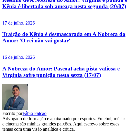
Kênia é libertada sob ameaça nesta segunda (20/07)
17 de julho, 2026
Traição de Kênia é desmascarada em A Nobreza do
Amor: 'O rei não vai gostar'
16 de julho, 2026
A Nobreza do Amor: Pascoal acha pista valiosa e
Virgínia sofre punição nesta sexta (17/07)
Escrito por
Fábio Falcão
Advogado de formação e apaixonado por esportes. Futebol, música
e cinema são minhas grandes paixões. Aqui escrevo sobre esses
temas com uma visão analítica e crítica.