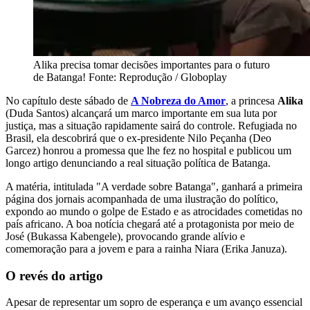
Alika precisa tomar decisões importantes para o futuro
de Batanga! Fonte: Reprodução / Globoplay
No capítulo deste sábado de
A Nobreza do Amor
, a princesa
Alika
(Duda Santos) alcançará um marco importante em sua luta por
justiça, mas a situação rapidamente sairá do controle. Refugiada no
Brasil, ela descobrirá que o ex-presidente Nilo Peçanha (Deo
Garcez) honrou a promessa que lhe fez no hospital e publicou um
longo artigo denunciando a real situação política de Batanga.
A matéria, intitulada "A verdade sobre Batanga", ganhará a primeira
página dos jornais acompanhada de uma ilustração do político,
expondo ao mundo o golpe de Estado e as atrocidades cometidas no
país africano. A boa notícia chegará até a protagonista por meio de
José (Bukassa Kabengele), provocando grande alívio e
comemoração para a jovem e para a rainha Niara (Erika Januza).
O revés do artigo
Apesar de representar um sopro de esperança e um avanço essencial