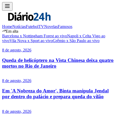
Home
Notícias
Futebol
TV
Novelas
Famosos
Em alta
Barcelona x Nottingham Forest ao vivo
Napoli x Celta Vigo ao
vivo
Vila Nova x Sport ao vivo
Grêmio x São Paulo ao vivo
8 de agosto, 2026
Queda de helicóptero na Vista Chinesa deixa quatro
mortos no Rio de Janeiro
8 de agosto, 2026
Em 'A Nobreza do Amor', Binta manipula Jendal
por dentro do palácio e prepara queda do vilão
8 de agosto, 2026