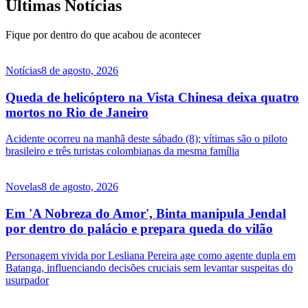
Últimas Notícias
Fique por dentro do que acabou de acontecer
Notícias
8 de agosto, 2026
Queda de helicóptero na Vista Chinesa deixa quatro
mortos no Rio de Janeiro
Acidente ocorreu na manhã deste sábado (8); vítimas são o piloto
brasileiro e três turistas colombianas da mesma família
Novelas
8 de agosto, 2026
Em 'A Nobreza do Amor', Binta manipula Jendal
por dentro do palácio e prepara queda do vilão
Personagem vivida por Lesliana Pereira age como agente dupla em
Batanga, influenciando decisões cruciais sem levantar suspeitas do
usurpador