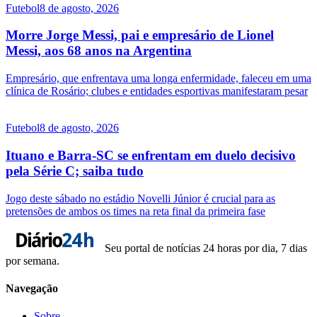
Futebol
8 de agosto, 2026
Morre Jorge Messi, pai e empresário de Lionel
Messi, aos 68 anos na Argentina
Empresário, que enfrentava uma longa enfermidade, faleceu em uma
clínica de Rosário; clubes e entidades esportivas manifestaram pesar
Futebol
8 de agosto, 2026
Ituano e Barra-SC se enfrentam em duelo decisivo
pela Série C; saiba tudo
Jogo deste sábado no estádio Novelli Júnior é crucial para as
pretensões de ambos os times na reta final da primeira fase
Seu portal de notícias 24 horas por dia, 7 dias
por semana.
Navegação
Sobre