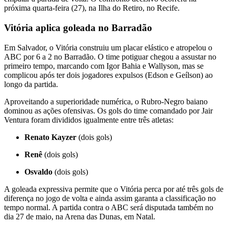
próxima quarta-feira (27), na Ilha do Retiro, no Recife.
Vitória aplica goleada no Barradão
Em Salvador, o Vitória construiu um placar elástico e atropelou o
ABC por 6 a 2 no Barradão. O time potiguar chegou a assustar no
primeiro tempo, marcando com Igor Bahia e Wallyson, mas se
complicou após ter dois jogadores expulsos (Edson e Geílson) ao
longo da partida.
Aproveitando a superioridade numérica, o Rubro-Negro baiano
dominou as ações ofensivas. Os gols do time comandado por Jair
Ventura foram divididos igualmente entre três atletas:
Renato Kayzer
(dois gols)
Renê
(dois gols)
Osvaldo
(dois gols)
A goleada expressiva permite que o Vitória perca por até três gols de
diferença no jogo de volta e ainda assim garanta a classificação no
tempo normal. A partida contra o ABC será disputada também no
dia 27 de maio, na Arena das Dunas, em Natal.