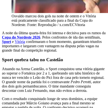
Osvaldo marcou dois gols na noite de ontem e o Vitória
está praticamente classificado para a final da Copa do
Nordeste. Fonte: Reprodução / x.com/ECVitoria
A noite da última quarta-feira foi intensa e decisiva para os rumos da
Copa do Nordeste 2026
. Pelos confrontos de ida das semifinais,
Sport
e
Vitória
confirmaram o bom momento, garantiram triunfos
importantes e largaram com vantagem na disputa pelas vagas na
grande final da competição regional.
Sport quebra tabu no Castelão
Atuando na Arena Castelão, o Sport conquistou uma vitória gigante
ao superar o Fortaleza por 2 a 1, quebrando um tabu histórico de
nunca ter vencido o Leão do Pici fora de casa pelo torneio regional.
O grande nome da partida foi o centroavante
Pedro Perotti
, autor
dos dois gols pernambucanos. O time mandante conseguiu
descontar com Luiz Fernando, mas não evitou a derrota.
Com o resultado conquistado longe de seus domínios, a equipe
comandada por Márcio Goiano avança para a final mesmo se
empatar a partida de volta. O confronto decisivo ocorrerá na