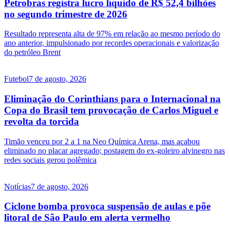
Petrobras registra lucro líquido de R$ 52,4 bilhões
no segundo trimestre de 2026
Resultado representa alta de 97% em relação ao mesmo período do
ano anterior, impulsionado por recordes operacionais e valorização
do petróleo Brent
Futebol
7 de agosto, 2026
Eliminação do Corinthians para o Internacional na
Copa do Brasil tem provocação de Carlos Miguel e
revolta da torcida
Timão venceu por 2 a 1 na Neo Química Arena, mas acabou
eliminado no placar agregado; postagem do ex-goleiro alvinegro nas
redes sociais gerou polêmica
Notícias
7 de agosto, 2026
Ciclone bomba provoca suspensão de aulas e põe
litoral de São Paulo em alerta vermelho