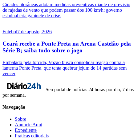
Cidades litorâneas adotam medidas preventivas diante de previsão
de rajadas de vento que podem passar dos 100 km/h; governo
estadual cria gabinete de crise.
Futebol
7 de agosto, 2026
Ceará recebe a Ponte Preta na Arena Castelão pela
Série B; saiba tudo sobre o jogo
Embalado pela torcida, Vozão busca consolidar reação contra a
lanterna Ponte Preta, que tenta quebrar jejum de 14 partidas sem
vencer
Seu portal de notícias 24 horas por dia, 7 dias
por semana.
Navegação
Sobre
Anuncie Aqui
Expediente
Práticas editoriais