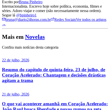
Escrito por
Bruna Pinheiro
Internacionalista. Escrevo hoje sobre política, economia, filmes e
séries. Adoro viajar e comer (não necessariamente nessa ordem).
Segue lá
@bpinheiro1
bruna@diario24horas.com.br
Redes Sociais
Ver todos os artigos
→
Mais em
Novelas
Confira mais notícias desta categoria
22 de julho, 2026
Resumo do capítulo de quinta-feira, 23 de julho, de
Coração Acelerado: Chantagem e decisões drásticas
agitam a trama
21 de julho, 2026
O que vai acontecer amanhã em Coração Acelerado:
João Raul busca liberdade e novos rumos na reta