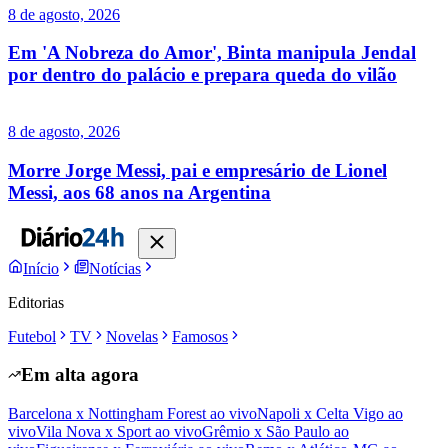
8 de agosto, 2026
Em 'A Nobreza do Amor', Binta manipula Jendal
por dentro do palácio e prepara queda do vilão
8 de agosto, 2026
Morre Jorge Messi, pai e empresário de Lionel
Messi, aos 68 anos na Argentina
Início
Notícias
Editorias
Futebol
TV
Novelas
Famosos
Em alta agora
Barcelona x Nottingham Forest ao vivo
Napoli x Celta Vigo ao
vivo
Vila Nova x Sport ao vivo
Grêmio x São Paulo ao