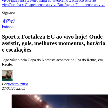
vivo
Figueirense x Ferroviária ao vivo
Remo x Atlético-MG ao
vivo
Coritiba x Chapecoense ao vivo
Botafogo x Fluminense ao vivo
Siga-nos
Futebol
Sport x Fortaleza EC ao vivo hoje! Onde
assistir, gols, melhores momentos, horário
e escalações
Jogo válido pela Copa do Nordeste acontece na Ilha do Retiro, em
Recife.
Por
Renato Pujol
27/05/26 22:05