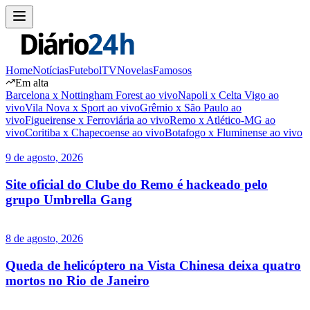
Home
Notícias
Futebol
TV
Novelas
Famosos
Em alta
Barcelona x Nottingham Forest ao vivo
Napoli x Celta Vigo ao
vivo
Vila Nova x Sport ao vivo
Grêmio x São Paulo ao
vivo
Figueirense x Ferroviária ao vivo
Remo x Atlético-MG ao
vivo
Coritiba x Chapecoense ao vivo
Botafogo x Fluminense ao vivo
9 de agosto, 2026
Site oficial do Clube do Remo é hackeado pelo
grupo Umbrella Gang
8 de agosto, 2026
Queda de helicóptero na Vista Chinesa deixa quatro
mortos no Rio de Janeiro