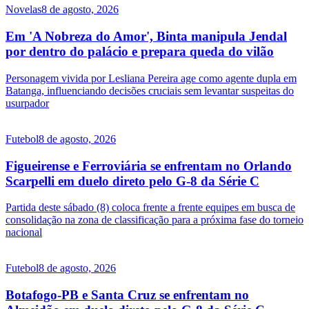
Novelas
8 de agosto, 2026
Em 'A Nobreza do Amor', Binta manipula Jendal
por dentro do palácio e prepara queda do vilão
Personagem vivida por Lesliana Pereira age como agente dupla em
Batanga, influenciando decisões cruciais sem levantar suspeitas do
usurpador
Futebol
8 de agosto, 2026
Figueirense e Ferroviária se enfrentam no Orlando
Scarpelli em duelo direto pelo G-8 da Série C
Partida deste sábado (8) coloca frente a frente equipes em busca de
consolidação na zona de classificação para a próxima fase do torneio
nacional
Futebol
8 de agosto, 2026
Botafogo-PB e Santa Cruz se enfrentam no