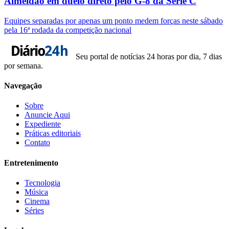
Almeidão em duelo direto pelo G-8 da Série C
Equipes separadas por apenas um ponto medem forças neste sábado
pela 16ª rodada da competição nacional
Seu portal de notícias 24 horas por dia, 7 dias
por semana.
Navegação
Sobre
Anuncie Aqui
Expediente
Práticas editoriais
Contato
Entretenimento
Tecnologia
Música
Cinema
Séries