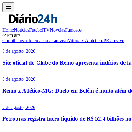
Home
Notícias
Futebol
TV
Novelas
Famosos
Em alta
Corinthians x Internacional ao vivo
Vitória x Athletico-PR ao vivo
8 de agosto, 2026
Site oficial do Clube do Remo apresenta indícios de f
8 de agosto, 2026
Remo x Atlético-MG: Duelo em Belém é muito além do
7 de agosto, 2026
Petrobras registra lucro líquido de R$ 52,4 bilhões n