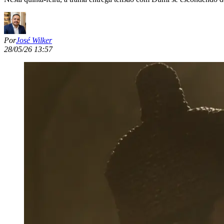
Por
José Wilker
28/05/26 13:57