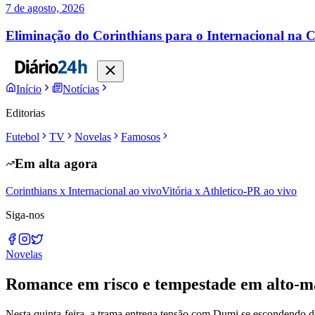
7 de agosto, 2026
Eliminação do Corinthians para o Internacional na C
Início
Notícias
Editorias
Futebol
TV
Novelas
Famosos
Em alta agora
Corinthians x Internacional ao vivo
Vitória x Athletico-PR ao vivo
Siga-nos
Novelas
Romance em risco e tempestade em alto-m
Nesta quinta-feira, a trama entrega tensão com Dumi se escondendo 