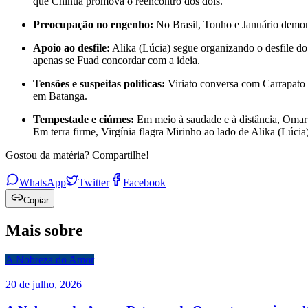
que Chinua promova o reencontro dos dois.
Preocupação no engenho:
No Brasil, Tonho e Januário demon
Apoio ao desfile:
Alika (Lúcia) segue organizando o desfile do
apenas se Fuad concordar com a ideia.
Tensões e suspeitas políticas:
Viriato conversa com Carrapato s
em Batanga.
Tempestade e ciúmes:
Em meio à saudade e à distância, Omar 
Em terra firme, Virgínia flagra Mirinho ao lado de Alika (Lúcia
Gostou da matéria? Compartilhe!
WhatsApp
Twitter
Facebook
Copiar
Mais sobre
A Nobreza do Amor
20 de julho, 2026