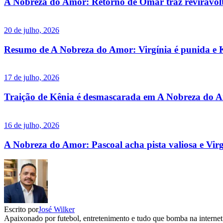
A Nobreza do Amor: Retorno de Omar traz reviravolt
20 de julho, 2026
Resumo de A Nobreza do Amor: Virgínia é punida e K
17 de julho, 2026
Traição de Kênia é desmascarada em A Nobreza do Am
16 de julho, 2026
A Nobreza do Amor: Pascoal acha pista valiosa e Virgí
Escrito por
José Wilker
Apaixonado por futebol, entretenimento e tudo que bomba na internet.