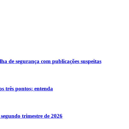
alha de segurança com publicações suspeitas
s três pontos; entenda
o segundo trimestre de 2026