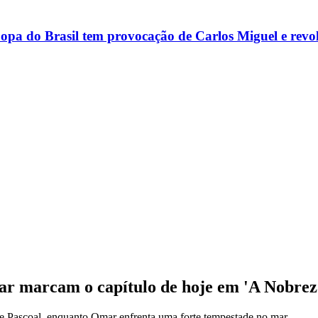
opa do Brasil tem provocação de Carlos Miguel e revol
ar marcam o capítulo de hoje em 'A Nobre
de Pascoal, enquanto Omar enfrenta uma forte tempestade no mar.