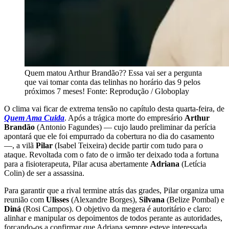
Quem matou Arthur Brandão?? Essa vai ser a pergunta
que vai tomar conta das telinhas no horário das 9 pelos
próximos 7 meses! Fonte: Reprodução / Globoplay
O clima vai ficar de extrema tensão no capítulo desta quarta-feira, de
Quem Ama Cuida
. Após a trágica morte do empresário
Arthur
Brandão
(Antonio Fagundes) — cujo laudo preliminar da perícia
apontará que ele foi empurrado da cobertura no dia do casamento
—, a vilã
Pilar
(Isabel Teixeira) decide partir com tudo para o
ataque. Revoltada com o fato de o irmão ter deixado toda a fortuna
para a fisioterapeuta, Pilar acusa abertamente
Adriana
(Letícia
Colin) de ser a assassina.
Para garantir que a rival termine atrás das grades, Pilar organiza uma
reunião com
Ulisses
(Alexandre Borges),
Silvana
(Belize Pombal) e
Diná
(Rosi Campos). O objetivo da megera é autoritário e claro:
alinhar e manipular os depoimentos de todos perante as autoridades,
forçando-os a confirmar que Adriana sempre esteve interessada