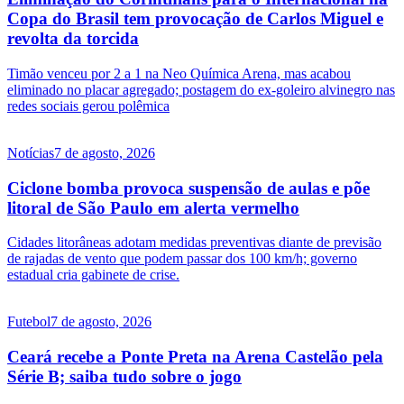
Copa do Brasil tem provocação de Carlos Miguel e
revolta da torcida
Timão venceu por 2 a 1 na Neo Química Arena, mas acabou
eliminado no placar agregado; postagem do ex-goleiro alvinegro nas
redes sociais gerou polêmica
Notícias
7 de agosto, 2026
Ciclone bomba provoca suspensão de aulas e põe
litoral de São Paulo em alerta vermelho
Cidades litorâneas adotam medidas preventivas diante de previsão
de rajadas de vento que podem passar dos 100 km/h; governo
estadual cria gabinete de crise.
Futebol
7 de agosto, 2026
Ceará recebe a Ponte Preta na Arena Castelão pela
Série B; saiba tudo sobre o jogo