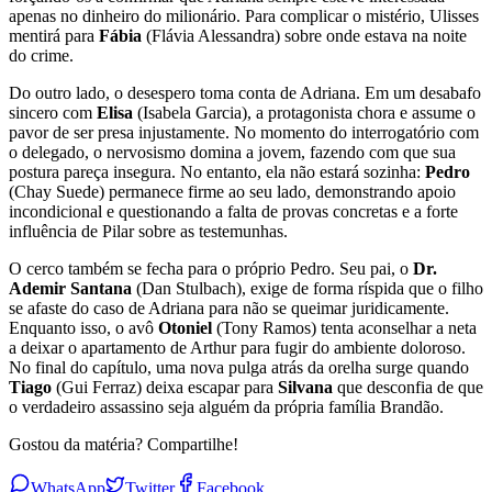
apenas no dinheiro do milionário. Para complicar o mistério, Ulisses
mentirá para
Fábia
(Flávia Alessandra) sobre onde estava na noite
do crime.
Do outro lado, o desespero toma conta de Adriana. Em um desabafo
sincero com
Elisa
(Isabela Garcia), a protagonista chora e assume o
pavor de ser presa injustamente. No momento do interrogatório com
o delegado, o nervosismo domina a jovem, fazendo com que sua
postura pareça insegura. No entanto, ela não estará sozinha:
Pedro
(Chay Suede) permanece firme ao seu lado, demonstrando apoio
incondicional e questionando a falta de provas concretas e a forte
influência de Pilar sobre as testemunhas.
O cerco também se fecha para o próprio Pedro. Seu pai, o
Dr.
Ademir Santana
(Dan Stulbach), exige de forma ríspida que o filho
se afaste do caso de Adriana para não se queimar juridicamente.
Enquanto isso, o avô
Otoniel
(Tony Ramos) tenta aconselhar a neta
a deixar o apartamento de Arthur para fugir do ambiente doloroso.
No final do capítulo, uma nova pulga atrás da orelha surge quando
Tiago
(Gui Ferraz) deixa escapar para
Silvana
que desconfia de que
o verdadeiro assassino seja alguém da própria família Brandão.
Gostou da matéria? Compartilhe!
WhatsApp
Twitter
Facebook