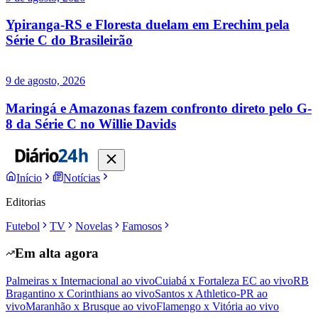
Ypiranga-RS e Floresta duelam em Erechim pela
Série C do Brasileirão
9 de agosto, 2026
Maringá e Amazonas fazem confronto direto pelo G-
8 da Série C no Willie Davids
Início
Notícias
Editorias
Futebol
TV
Novelas
Famosos
Em alta agora
Palmeiras x Internacional ao vivo
Cuiabá x Fortaleza EC ao vivo
RB
Bragantino x Corinthians ao vivo
Santos x Athletico-PR ao
vivo
Maranhão x Brusque ao vivo
Flamengo x Vitória ao vivo