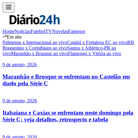
Home
Notícias
Futebol
TV
Novelas
Famosos
Em alta
Palmeiras x Internacional ao vivo
Cuiabá x Fortaleza EC ao vivo
RB
Bragantino x Corinthians ao vivo
Santos x Athletico-PR ao
vivo
Maranhão x Brusque ao vivo
Flamengo x Vitória ao vivo
9 de agosto, 2026
Maranhão e Brusque se enfrentam no Castelão em
duelo pela Série C
9 de agosto, 2026
Itabaiana e Caxias se enfrentam neste domingo pela
Série C; veja detalhes, retrospecto e tabela
9 de agosto, 2026