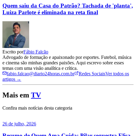
Quem saiu da Casa do Patrão? Tachada de 'planta',
Luiza Parlote é eliminada na reta final
Escrito por
Fábio Falcão
Advogado de formação e apaixonado por esportes. Futebol, música
e cinema são minhas grandes paixões. Aqui escrevo sobre esses
temas com uma visão analítica e crítica.
fabio.falcao@diario24horas.com.br
Redes Sociais
Ver todos os
artigos →
Mais em
TV
Confira mais notícias desta categoria
26 de julho, 2026
Resumo de Quem Ama Cuida: Pilar sequestra Elisa