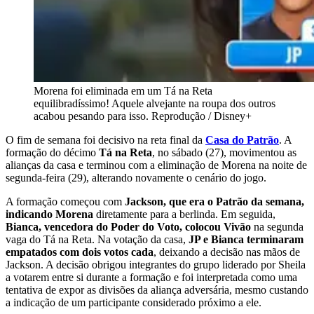
Morena foi eliminada em um Tá na Reta
equilibradíssimo! Aquele alvejante na roupa dos outros
acabou pesando para isso. Reprodução / Disney+
O fim de semana foi decisivo na reta final da
Casa do Patrão
. A
formação do décimo
Tá na Reta
, no sábado (27), movimentou as
alianças da casa e terminou com a eliminação de Morena na noite de
segunda-feira (29), alterando novamente o cenário do jogo.
A formação começou com
Jackson, que era o Patrão da semana,
indicando Morena
diretamente para a berlinda. Em seguida,
Bianca, vencedora do Poder do Voto, colocou Vivão
na segunda
vaga do Tá na Reta. Na votação da casa,
JP e Bianca terminaram
empatados com dois votos cada
, deixando a decisão nas mãos de
Jackson. A decisão obrigou integrantes do grupo liderado por Sheila
a votarem entre si durante a formação e foi interpretada como uma
tentativa de expor as divisões da aliança adversária, mesmo custando
a indicação de um participante considerado próximo a ele.