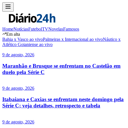
Home
Notícias
Futebol
TV
Novelas
Famosos
Em alta
Bahia x Vasco ao vivo
Palmeiras x Internacional ao vivo
Náutico x
Atlético Goianiense ao vivo
9 de agosto, 2026
Maranhão e Brusque se enfrentam no Castelão em
duelo pela Série C
9 de agosto, 2026
Itabaiana e Caxias se enfrentam neste domingo pela
Série C; veja detalhes, retrospecto e tabela
9 de agosto, 2026