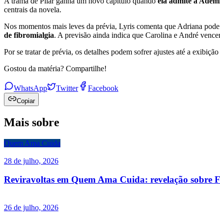
A trama de Pilar ganha um novo capítulo quando
ela admite a Adem
centrais da novela.
Nos momentos mais leves da prévia, Lyris comenta que Adriana pode 
de fibromialgia
. A previsão ainda indica que Carolina e André venc
Por se tratar de prévia, os detalhes podem sofrer ajustes até a exibição
Gostou da matéria? Compartilhe!
WhatsApp
Twitter
Facebook
Copiar
Mais sobre
Quem Ama Cuida
28 de julho, 2026
Reviravoltas em Quem Ama Cuida: revelação sobre F
26 de julho, 2026