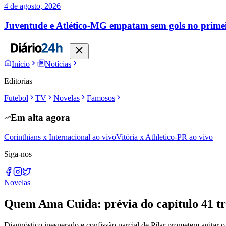
4 de agosto, 2026
Juventude e Atlético-MG empatam sem gols no primei
Início
Notícias
Editorias
Futebol
TV
Novelas
Famosos
Em alta agora
Corinthians x Internacional ao vivo
Vitória x Athletico-PR ao vivo
Siga-nos
Novelas
Quem Ama Cuida: prévia do capítulo 41 tra
Diagnóstico inesperado e confissão parcial de Pilar prometem agitar 