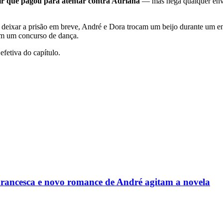
ir que pagou para atentar contra Adriana
— mas nega qualquer envo
deixar a prisão em breve, André e Dora trocam um beijo durante um e
em um concurso de dança.
 efetiva do capítulo.
rancesca e novo romance de André agitam a novela