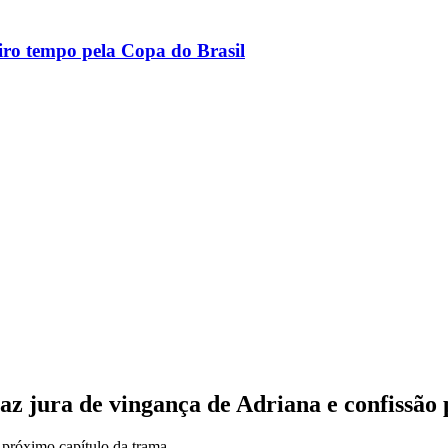
ro tempo pela Copa do Brasil
z jura de vingança de Adriana e confissão p
o próximo capítulo da trama