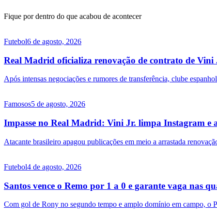
Fique por dentro do que acabou de acontecer
Futebol
6 de agosto, 2026
Real Madrid oficializa renovação de contrato de Vini 
Após intensas negociações e rumores de transferência, clube espanhol
Famosos
5 de agosto, 2026
Impasse no Real Madrid: Vini Jr. limpa Instagram e 
Atacante brasileiro apagou publicações em meio a arrastada renovação 
Futebol
4 de agosto, 2026
Santos vence o Remo por 1 a 0 e garante vaga nas qua
Com gol de Rony no segundo tempo e amplo domínio em campo, o Peix