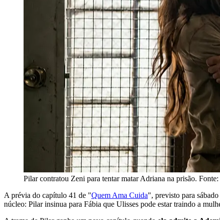
Pilar contratou Zeni para tentar matar Adriana na prisão. Fonte
A prévia do capítulo 41 de "
Quem Ama Cuida
", previsto para sábado
núcleo: Pilar insinua para Fábia que Ulisses pode estar traindo a mul