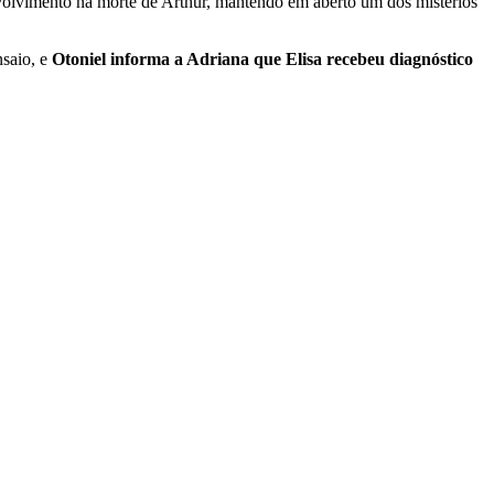
lvimento na morte de Arthur, mantendo em aberto um dos mistérios
nsaio, e
Otoniel informa a Adriana que Elisa recebeu diagnóstico