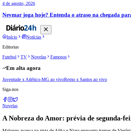
4 de agosto, 2026
Neymar joga hoje? Entenda o atraso na chegada par
Início
Notícias
Editorias
Futebol
TV
Novelas
Famosos
Em alta agora
Juventude x Atlético-MG ao vivo
Remo x Santos ao vivo
Siga-nos
Novelas
A Nobreza do Amor: prévia de segunda-fei
Malungo avança na pista de Alika e Niara enquanto tramas de Virgín