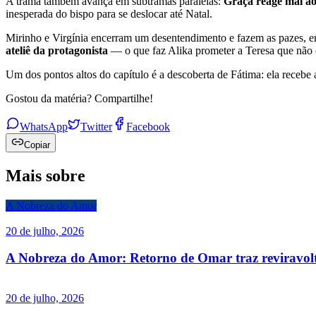
A trama também avança em subtramas paralelas:
Graça reage mal ao
inesperada do bispo para se deslocar até Natal.
Mirinho e Virgínia encerram um desentendimento e fazem as pazes, en
ateliê da protagonista
— o que faz Alika prometer a Teresa que não d
Um dos pontos altos do capítulo é a descoberta de Fátima: ela recebe
Gostou da matéria? Compartilhe!
WhatsApp
Twitter
Facebook
Copiar
Mais sobre
A Nobreza do Amor
20 de julho, 2026
A Nobreza do Amor: Retorno de Omar traz reviravolt
20 de julho, 2026