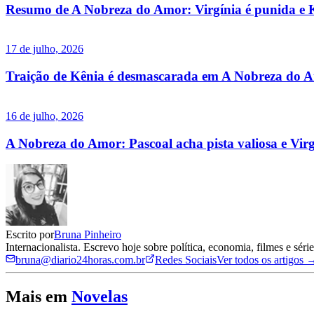
Resumo de A Nobreza do Amor: Virgínia é punida e K
17 de julho, 2026
Traição de Kênia é desmascarada em A Nobreza do Am
16 de julho, 2026
A Nobreza do Amor: Pascoal acha pista valiosa e Virgí
Escrito por
Bruna Pinheiro
Internacionalista. Escrevo hoje sobre política, economia, filmes e sé
bruna@diario24horas.com.br
Redes Sociais
Ver todos os artigos 
Mais em
Novelas