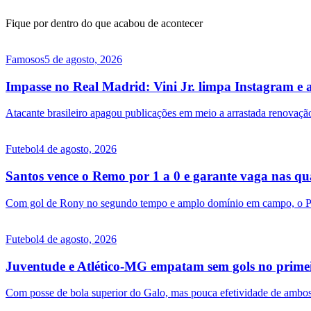
Fique por dentro do que acabou de acontecer
Famosos
5 de agosto, 2026
Impasse no Real Madrid: Vini Jr. limpa Instagram e 
Atacante brasileiro apagou publicações em meio a arrastada renovação 
Futebol
4 de agosto, 2026
Santos vence o Remo por 1 a 0 e garante vaga nas qua
Com gol de Rony no segundo tempo e amplo domínio em campo, o Peix
Futebol
4 de agosto, 2026
Juventude e Atlético-MG empatam sem gols no primei
Com posse de bola superior do Galo, mas pouca efetividade de ambos o