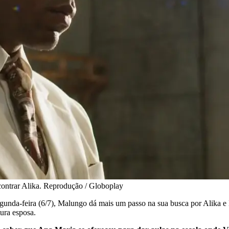
contrar Alika. Reprodução / Globoplay
segunda-feira (6/7), Malungo dá mais um passo na sua busca por Alika 
ura esposa.