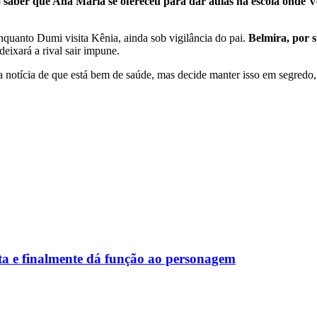
 saber que Ana Maria se ofereceu para dar aulas na escola onde Ve
quanto Dumi visita Kênia, ainda sob vigilância do pai.
Belmira, por s
eixará a rival sair impune.
 a notícia de que está bem de saúde, mas decide manter isso em segred
a e finalmente dá função ao personagem