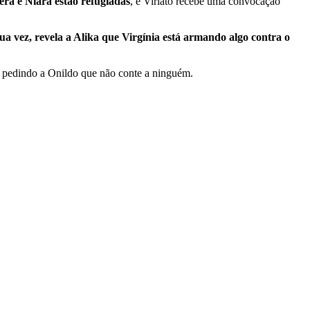
ra e Niara estão refugiadas
, e Viriato recebe uma convocação
ua vez, revela a Alika que Virgínia está armando algo contra o
o, pedindo a Onildo que não conte a ninguém.