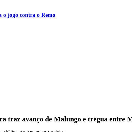
a o jogo contra o Remo
ra traz avanço de Malungo e trégua entre M
ia e Fátima ganham novos capítulos