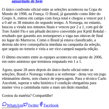
aguardado de hoje
O único confronto oficial entre as seleções aconteceu na Copa do
Mundo de 1998, na França. O Brasil, já garantido como líder do
Grupo A, entrou em campo com força total e chegou a vencer por 1
a 0 até os 38 minutos do segundo tempo. A Noruega, no entanto,
buscou a virada nos minutos finais e venceu por 2 a 1, com gol de
Tore André Flo e um pênalti decisivo convertido por Kjetil Rekdal -
resultado que garantiu aos noruegueses a vaga nas oitavas de final
no lugar do Marrocos. Como o Brasil já estava classificado, a
derrota não teve consequência imediata na campanha da seleção,
que seguiu no torneio e viria a ser vice-campeã naquela edição.
O último encontro entre as equipes aconteceu em agosto de 2006,
em outro amistoso que terminou empatado em 1 a 1.
Agora, quase 28 anos depois do único duelo oficial entre as
seleções, Brasil e Noruega voltam a se enfrentar - desta vez em jogo
eliminatório direto, sem chance de repescagem. Para o técnico Carlo
Ancelotti, superar o tabu histórico é condição obrigatória para
manter viva a caminhada rumo a mais um título mundial.
Gostou da matéria? Compartilhe!
WhatsApp
Twitter
Facebook