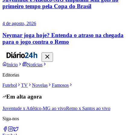
primeiro tempo pela Copa do Brasil
4 de agosto, 2026
Neymar joga hoje? Entenda o atraso na chegada
para o jogo contra o Remo
Início
Notícias
Editorias
Futebol
TV
Novelas
Famosos
Em alta agora
Juventude x Atlético-MG ao vivo
Remo x Santos ao vivo
Siga-nos