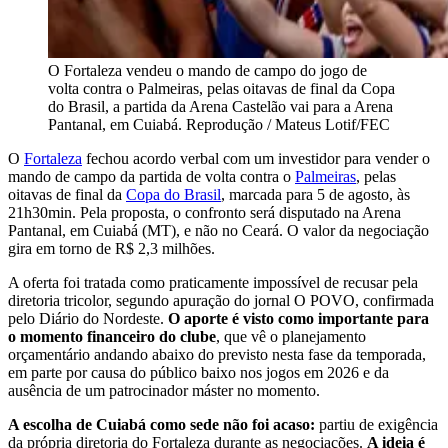
O Fortaleza vendeu o mando de campo do jogo de
volta contra o Palmeiras, pelas oitavas de final da Copa
do Brasil, a partida da Arena Castelão vai para a Arena
Pantanal, em Cuiabá. Reprodução / Mateus Lotif/FEC
O
Fortaleza
fechou acordo verbal com um investidor para vender o
mando de campo da partida de volta contra o
Palmeiras
, pelas
oitavas de final da
Copa do Brasil
, marcada para 5 de agosto, às
21h30min. Pela proposta, o confronto será disputado na Arena
Pantanal, em Cuiabá (MT), e não no Ceará. O valor da negociação
gira em torno de R$ 2,3 milhões.
A oferta foi tratada como praticamente impossível de recusar pela
diretoria tricolor, segundo apuração do jornal O POVO, confirmada
pelo Diário do Nordeste.
O aporte é visto como importante para
o momento financeiro do clube
, que vê o planejamento
orçamentário andando abaixo do previsto nesta fase da temporada,
em parte por causa do público baixo nos jogos em 2026 e da
ausência de um patrocinador máster no momento.
A escolha de Cuiabá como sede não foi acaso:
partiu de exigência
da própria diretoria do Fortaleza durante as negociações.
A ideia é