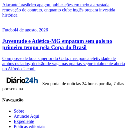
Atacante brasileiro apagou publicações em meio a arrastada
renovação de contrato, enquanto clube inglês prepara investida
histórica
Futebol
4 de agosto, 2026
Juventude e Atlético-MG empatam sem gols no
primeiro tempo pela Copa do Brasil
Com posse de bola superior do Galo, mas pouca efetividade de
ambos os lados, decisão de vaga nas quartas segue totalmente aberta
no Alfredo Jaconi.
Seu portal de notícias 24 horas por dia, 7 dias
por semana.
Navegação
Sobre
Anuncie Aqui
Expediente
Práticas editoriais