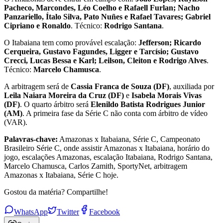
Pacheco, Marcondes, Léo Coelho e Rafaell Furlan; Nacho
Panzariello, Ítalo Silva, Pato Nuñes e Rafael Tavares; Gabriel
Cipriano e Ronaldo
. Técnico:
Rodrigo Santana
.
O Itabaiana tem como provável escalação:
Jefferson; Ricardo
Cerqueira, Gustavo Fagundes, Ligger e Tarcísio; Gustavo
Crecci, Lucas Bessa e Karl; Leilson, Cleiton e Rodrigo Alves
.
Técnico:
Marcelo Chamusca
.
A arbitragem será de
Cassia Franca de Souza (DF)
, auxiliada por
Leila Naiara Moreira da Cruz (DF)
e
Isabela Morais Vivas
(DF)
. O quarto árbitro será
Elenildo Batista Rodrigues Junior
(AM)
. A primeira fase da Série C não conta com árbitro de vídeo
(VAR).
Palavras-chave:
Amazonas x Itabaiana, Série C, Campeonato
Brasileiro Série C, onde assistir Amazonas x Itabaiana, horário do
jogo, escalações Amazonas, escalação Itabaiana, Rodrigo Santana,
Marcelo Chamusca, Carlos Zamith, SportyNet, arbitragem
Amazonas x Itabaiana, Série C hoje.
Gostou da matéria? Compartilhe!
WhatsApp
Twitter
Facebook