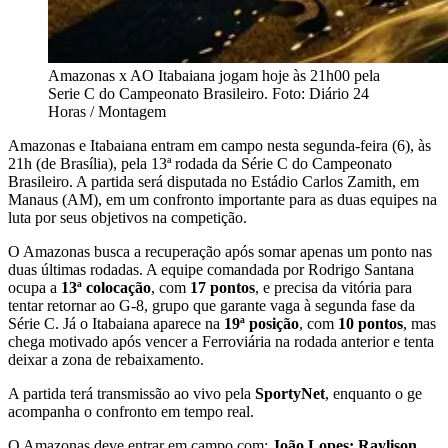
Amazonas x AO Itabaiana jogam hoje às 21h00 pela
Serie C do Campeonato Brasileiro. Foto: Diário 24
Horas / Montagem
Amazonas e Itabaiana entram em campo nesta segunda-feira (6), às
21h (de Brasília), pela 13ª rodada da Série C do Campeonato
Brasileiro. A partida será disputada no Estádio Carlos Zamith, em
Manaus (AM), em um confronto importante para as duas equipes na
luta por seus objetivos na competição.
O Amazonas busca a recuperação após somar apenas um ponto nas
duas últimas rodadas. A equipe comandada por Rodrigo Santana
ocupa a
13ª colocação
, com
17 pontos
, e precisa da vitória para
tentar retornar ao G-8, grupo que garante vaga à segunda fase da
Série C. Já o Itabaiana aparece na
19ª posição
, com
10 pontos
, mas
chega motivado após vencer a Ferroviária na rodada anterior e tenta
deixar a zona de rebaixamento.
A partida terá transmissão ao vivo pela
SportyNet
, enquanto o ge
acompanha o confronto em tempo real.
O Amazonas deve entrar em campo com:
João Lopes; Raylison