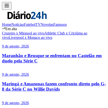
Home
Notícias
Futebol
TV
Novelas
Famosos
Em alta
Cruzeiro x Mirassol ao vivo
Athletic Club x Criciúma ao
vivo
Liverpool x Monaco ao vivo
9 de agosto, 2026
Maranhão e Brusque se enfrentam no Castelão em
duelo pela Série C
9 de agosto, 2026
Maringá e Amazonas fazem confronto direto pelo G-
8 da Série C no Willie Davids
9 de agosto, 2026