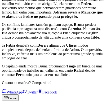
trabalho voluntário em um abrigo. Lá, ela reencontra
Pedro
,
revivendo sentimentos que permaneceram guardados por muito
tempo. Em outra cena importante,
Adriana revela a Maurício que
se afastou de Pedro no passado para protegê-lo.
Os conflitos familiares também ganham espaço.
Bruna
perde a
paciência e protagoniza uma discussão com
Carmita
. Na mansão,
Bia
demonstra novamente sua rejeição a Pilar, enquanto
Brigitte
critica o comportamento da vilã durante uma conversa com
Tilde
.
Já
Fábia
desabafa com
Dora
e afirma que
Ulisses
mudou
completamente depois de herdar a fortuna de Arthur. O empresário,
inclusive, enfrenta mais um problema ao perder uma grande quantia
em jogos de azar.
O capítulo ainda mostra Bruna procurando
Tiago
em busca de uma
oportunidade de trabalho na joalheria, enquanto
Rafael
decide
contratar
Fernando
para atuar em sua clínica.
Gostou da matéria? Compartilhe!
WhatsApp
Twitter
Facebook
Copiar