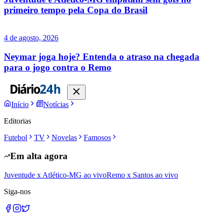
primeiro tempo pela Copa do Brasil
4 de agosto, 2026
Neymar joga hoje? Entenda o atraso na chegada
para o jogo contra o Remo
Início
Notícias
Editorias
Futebol
TV
Novelas
Famosos
Em alta agora
Juventude x Atlético-MG ao vivo
Remo x Santos ao vivo
Siga-nos