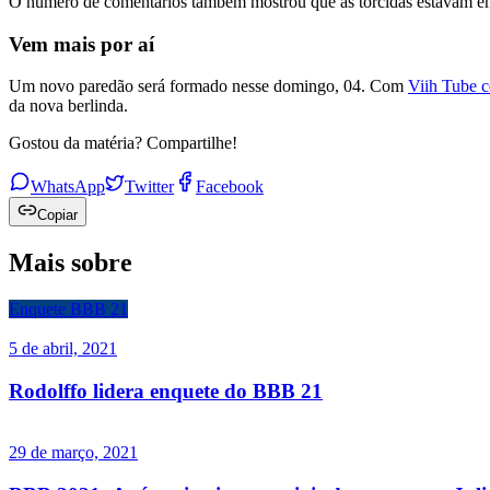
O número de comentários também mostrou que as torcidas estavam engaj
Vem mais por aí
Um novo paredão será formado nesse domingo, 04. Com
Viih Tube c
da nova berlinda.
Gostou da matéria? Compartilhe!
WhatsApp
Twitter
Facebook
Copiar
Mais sobre
Enquete BBB 21
5 de abril, 2021
Rodolffo lidera enquete do BBB 21
29 de março, 2021