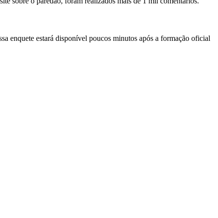
site sobre o paredão, foram realizados mais de 1 mil comentários.
ssa enquete estará disponível poucos minutos após a formação oficial