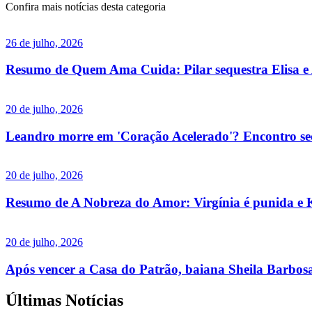
Confira mais notícias desta categoria
26 de julho, 2026
Resumo de Quem Ama Cuida: Pilar sequestra Elisa e 
20 de julho, 2026
Leandro morre em 'Coração Acelerado'? Encontro secre
20 de julho, 2026
Resumo de A Nobreza do Amor: Virgínia é punida e K
20 de julho, 2026
Após vencer a Casa do Patrão, baiana Sheila Barbosa
Últimas Notícias