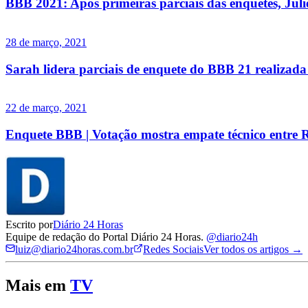
BBB 2021: Após primeiras parciais das enquetes, Juli
28 de março, 2021
Sarah lidera parciais de enquete do BBB 21 realizada
22 de março, 2021
Enquete BBB | Votação mostra empate técnico entre R
Escrito por
Diário 24 Horas
Equipe de redação do Portal Diário 24 Horas.
@diario24h
luiz@diario24horas.com.br
Redes Sociais
Ver todos os artigos →
Mais em
TV