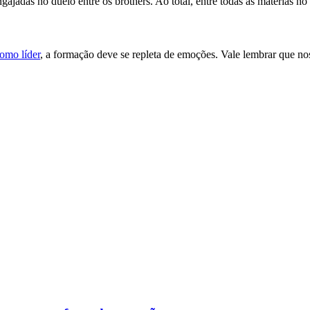
adas no duelo entre os brothers. Ao total, entre todas as matérias no 
omo líder
, a formação deve se repleta de emoções. Vale lembrar que no