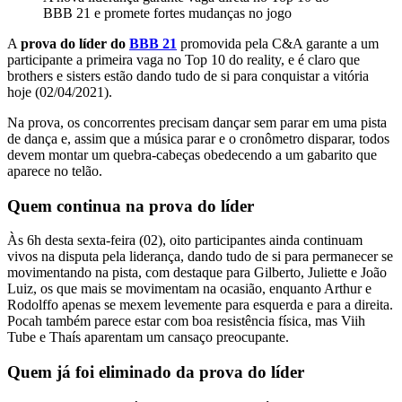
BBB 21 e promete fortes mudanças no jogo
A
prova do líder do
BBB 21
promovida pela C&A garante a um
participante a primeira vaga no Top 10 do reality, e é claro que
brothers e sisters estão dando tudo de si para conquistar a vitória
hoje (02/04/2021).
Na prova, os concorrentes precisam dançar sem parar em uma pista
de dança e, assim que a música parar e o cronômetro disparar, todos
devem montar um quebra-cabeças obedecendo a um gabarito que
aparece no telão.
Quem continua na prova do líder
Às 6h desta sexta-feira (02), oito participantes ainda continuam
vivos na disputa pela liderança, dando tudo de si para permanecer se
movimentando na pista, com destaque para Gilberto, Juliette e João
Luiz, os que mais se movimentam na ocasião, enquanto Arthur e
Rodolffo apenas se mexem levemente para esquerda e para a direita.
Pocah também parece estar com boa resistência física, mas Viih
Tube e Thaís aparentam um cansaço preocupante.
Quem já foi eliminado da prova do líder