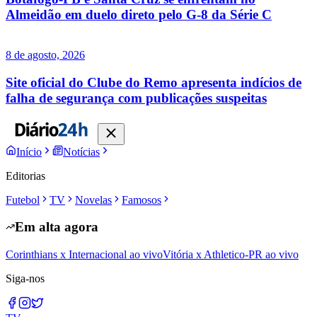
Almeidão em duelo direto pelo G-8 da Série C
8 de agosto, 2026
Site oficial do Clube do Remo apresenta indícios de
falha de segurança com publicações suspeitas
Início
Notícias
Editorias
Futebol
TV
Novelas
Famosos
Em alta agora
Corinthians x Internacional ao vivo
Vitória x Athletico-PR ao vivo
Siga-nos