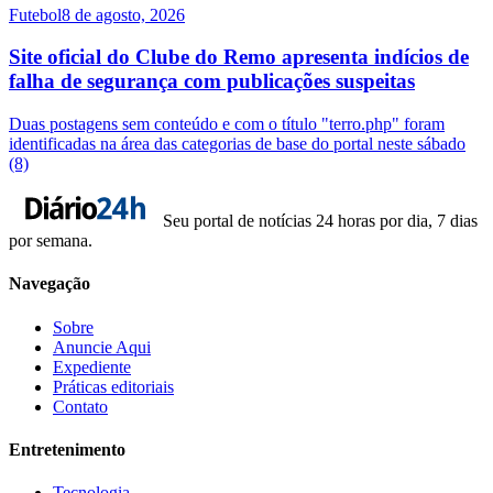
Futebol
8 de agosto, 2026
Site oficial do Clube do Remo apresenta indícios de
falha de segurança com publicações suspeitas
Duas postagens sem conteúdo e com o título "terro.php" foram
identificadas na área das categorias de base do portal neste sábado
(8)
Seu portal de notícias 24 horas por dia, 7 dias
por semana.
Navegação
Sobre
Anuncie Aqui
Expediente
Práticas editoriais
Contato
Entretenimento
Tecnologia