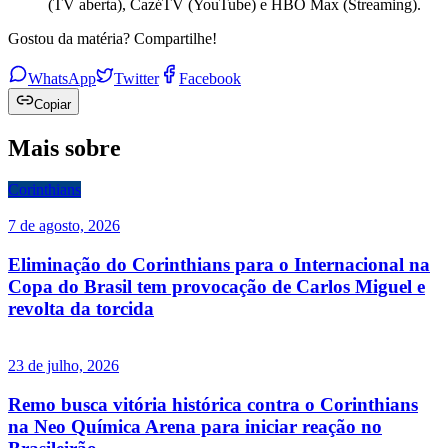
(TV aberta), CazéTV (YouTube) e HBO Max (Streaming).
Gostou da matéria? Compartilhe!
WhatsApp
Twitter
Facebook
Copiar
Mais sobre
Corinthians
7 de agosto, 2026
Eliminação do Corinthians para o Internacional na
Copa do Brasil tem provocação de Carlos Miguel e
revolta da torcida
23 de julho, 2026
Remo busca vitória histórica contra o Corinthians
na Neo Química Arena para iniciar reação no