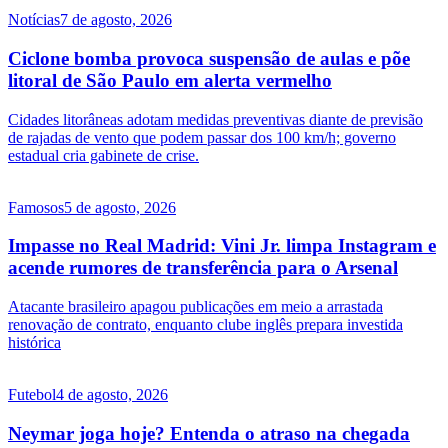
Notícias
7 de agosto, 2026
Ciclone bomba provoca suspensão de aulas e põe
litoral de São Paulo em alerta vermelho
Cidades litorâneas adotam medidas preventivas diante de previsão
de rajadas de vento que podem passar dos 100 km/h; governo
estadual cria gabinete de crise.
Famosos
5 de agosto, 2026
Impasse no Real Madrid: Vini Jr. limpa Instagram e
acende rumores de transferência para o Arsenal
Atacante brasileiro apagou publicações em meio a arrastada
renovação de contrato, enquanto clube inglês prepara investida
histórica
Futebol
4 de agosto, 2026
Neymar joga hoje? Entenda o atraso na chegada