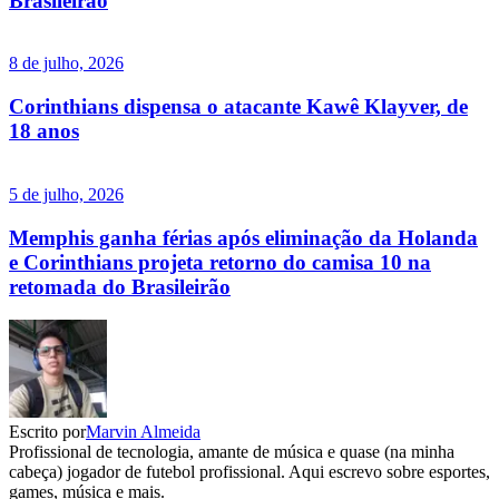
Brasileirão
8 de julho, 2026
Corinthians dispensa o atacante Kawê Klayver, de
18 anos
5 de julho, 2026
Memphis ganha férias após eliminação da Holanda
e Corinthians projeta retorno do camisa 10 na
retomada do Brasileirão
Escrito por
Marvin Almeida
Profissional de tecnologia, amante de música e quase (na minha
cabeça) jogador de futebol profissional. Aqui escrevo sobre esportes,
games, música e mais.