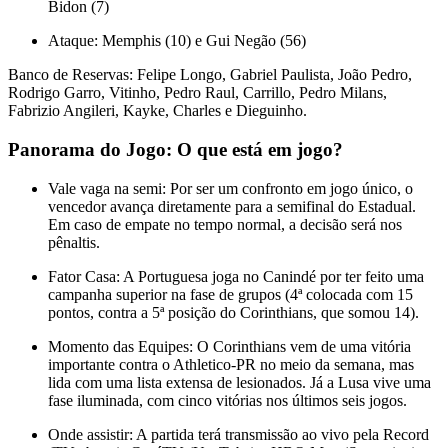
Bidon (7)
Ataque: Memphis (10) e Gui Negão (56)
Banco de Reservas: Felipe Longo, Gabriel Paulista, João Pedro,
Rodrigo Garro, Vitinho, Pedro Raul, Carrillo, Pedro Milans,
Fabrizio Angileri, Kayke, Charles e Dieguinho.
Panorama do Jogo: O que está em jogo?
Vale vaga na semi: Por ser um confronto em jogo único, o
vencedor avança diretamente para a semifinal do Estadual.
Em caso de empate no tempo normal, a decisão será nos
pênaltis.
Fator Casa: A Portuguesa joga no Canindé por ter feito uma
campanha superior na fase de grupos (4ª colocada com 15
pontos, contra a 5ª posição do Corinthians, que somou 14).
Momento das Equipes: O Corinthians vem de uma vitória
importante contra o Athletico-PR no meio da semana, mas
lida com uma lista extensa de lesionados. Já a Lusa vive uma
fase iluminada, com cinco vitórias nos últimos seis jogos.
Onde assistir: A partida terá transmissão ao vivo pela Record