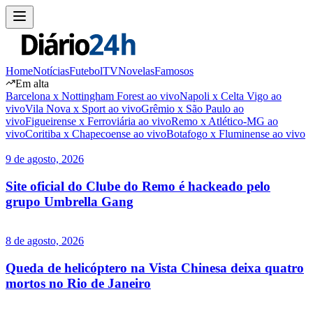
Home
Notícias
Futebol
TV
Novelas
Famosos
Em alta
Barcelona x Nottingham Forest ao vivo
Napoli x Celta Vigo ao
vivo
Vila Nova x Sport ao vivo
Grêmio x São Paulo ao
vivo
Figueirense x Ferroviária ao vivo
Remo x Atlético-MG ao
vivo
Coritiba x Chapecoense ao vivo
Botafogo x Fluminense ao vivo
9 de agosto, 2026
Site oficial do Clube do Remo é hackeado pelo
grupo Umbrella Gang
8 de agosto, 2026
Queda de helicóptero na Vista Chinesa deixa quatro
mortos no Rio de Janeiro