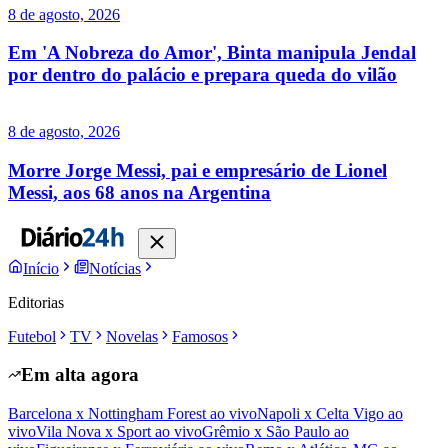
8 de agosto, 2026
Em 'A Nobreza do Amor', Binta manipula Jendal
por dentro do palácio e prepara queda do vilão
8 de agosto, 2026
Morre Jorge Messi, pai e empresário de Lionel
Messi, aos 68 anos na Argentina
Início
Notícias
Editorias
Futebol
TV
Novelas
Famosos
Em alta agora
Barcelona x Nottingham Forest ao vivo
Napoli x Celta Vigo ao
vivo
Vila Nova x Sport ao vivo
Grêmio x São Paulo ao