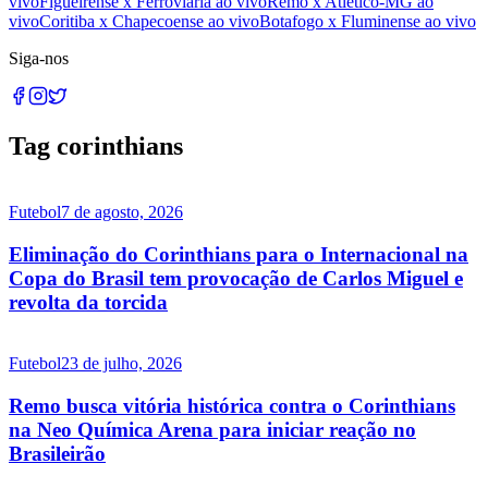
vivo
Figueirense x Ferroviária ao vivo
Remo x Atlético-MG ao
vivo
Coritiba x Chapecoense ao vivo
Botafogo x Fluminense ao vivo
Siga-nos
Tag corinthians
Futebol
7 de agosto, 2026
Eliminação do Corinthians para o Internacional na
Copa do Brasil tem provocação de Carlos Miguel e
revolta da torcida
Futebol
23 de julho, 2026
Remo busca vitória histórica contra o Corinthians
na Neo Química Arena para iniciar reação no
Brasileirão