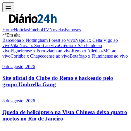
Home
Notícias
Futebol
TV
Novelas
Famosos
Em alta
Barcelona x Nottingham Forest ao vivo
Napoli x Celta Vigo ao
vivo
Vila Nova x Sport ao vivo
Grêmio x São Paulo ao
vivo
Figueirense x Ferroviária ao vivo
Remo x Atlético-MG ao
vivo
Coritiba x Chapecoense ao vivo
Botafogo x Fluminense ao vivo
9 de agosto, 2026
Site oficial do Clube do Remo é hackeado pelo
grupo Umbrella Gang
8 de agosto, 2026
Queda de helicóptero na Vista Chinesa deixa quatro
mortos no Rio de Janeiro