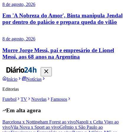
8 de agosto, 2026
Em 'A Nobreza do Amor', Binta manipula Jendal
por dentro do palácio e prepara queda do vilão
8 de agosto, 2026
Morre Jorge Messi, pai e empresário de Lionel
Messi, aos 68 anos na Argentina
Início
Notícias
Editorias
Futebol
TV
Novelas
Famosos
Em alta agora
Barcelona x Nottingham Forest ao vivo
Napoli x Celta Vigo ao
vivo
Vila Nova x Sport ao vivo
Grêmio x São Paulo ao