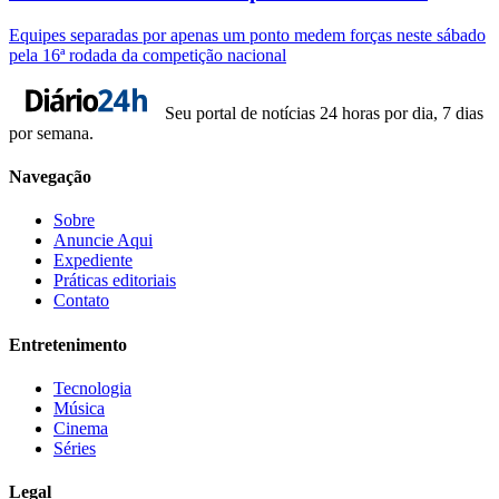
Equipes separadas por apenas um ponto medem forças neste sábado
pela 16ª rodada da competição nacional
Seu portal de notícias 24 horas por dia, 7 dias
por semana.
Navegação
Sobre
Anuncie Aqui
Expediente
Práticas editoriais
Contato
Entretenimento
Tecnologia
Música
Cinema
Séries
Legal