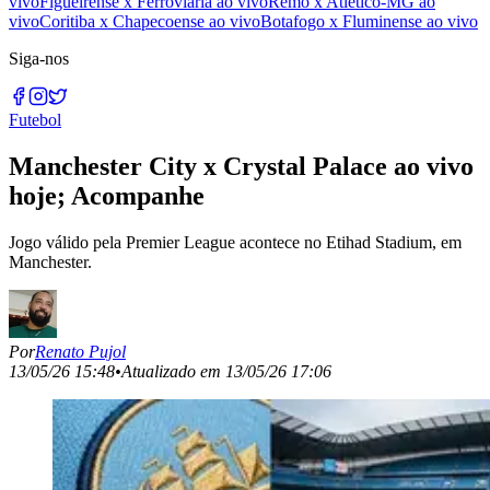
vivo
Figueirense x Ferroviária ao vivo
Remo x Atlético-MG ao
vivo
Coritiba x Chapecoense ao vivo
Botafogo x Fluminense ao vivo
Siga-nos
Futebol
Manchester City x Crystal Palace ao vivo
hoje; Acompanhe
Jogo válido pela Premier League acontece no Etihad Stadium, em
Manchester.
Por
Renato Pujol
13/05/26 15:48
•
Atualizado em
13/05/26 17:06