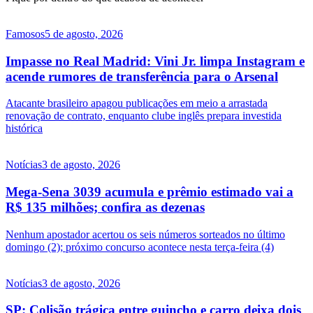
Famosos
5 de agosto, 2026
Impasse no Real Madrid: Vini Jr. limpa Instagram e
acende rumores de transferência para o Arsenal
Atacante brasileiro apagou publicações em meio a arrastada
renovação de contrato, enquanto clube inglês prepara investida
histórica
Notícias
3 de agosto, 2026
Mega-Sena 3039 acumula e prêmio estimado vai a
R$ 135 milhões; confira as dezenas
Nenhum apostador acertou os seis números sorteados no último
domingo (2); próximo concurso acontece nesta terça-feira (4)
Notícias
3 de agosto, 2026
SP: Colisão trágica entre guincho e carro deixa dois