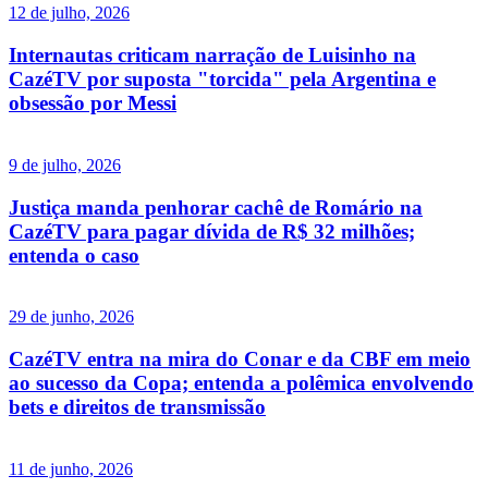
12 de julho, 2026
Internautas criticam narração de Luisinho na
CazéTV por suposta "torcida" pela Argentina e
obsessão por Messi
9 de julho, 2026
Justiça manda penhorar cachê de Romário na
CazéTV para pagar dívida de R$ 32 milhões;
entenda o caso
29 de junho, 2026
CazéTV entra na mira do Conar e da CBF em meio
ao sucesso da Copa; entenda a polêmica envolvendo
bets e direitos de transmissão
11 de junho, 2026