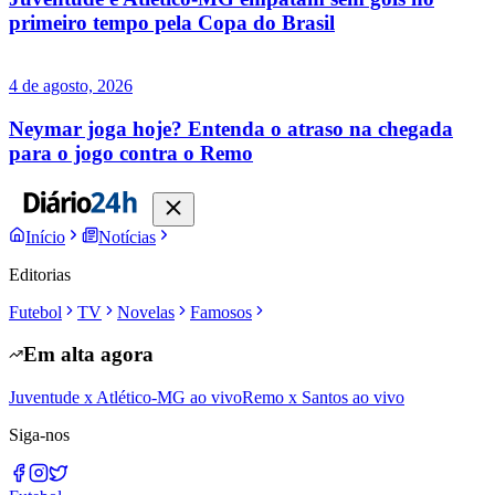
primeiro tempo pela Copa do Brasil
4 de agosto, 2026
Neymar joga hoje? Entenda o atraso na chegada
para o jogo contra o Remo
Início
Notícias
Editorias
Futebol
TV
Novelas
Famosos
Em alta agora
Juventude x Atlético-MG ao vivo
Remo x Santos ao vivo
Siga-nos