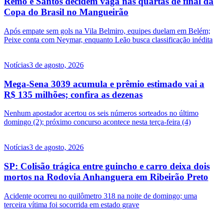
Remo e Santos decidem vaga nas quartas de final da
Copa do Brasil no Mangueirão
Após empate sem gols na Vila Belmiro, equipes duelam em Belém;
Peixe conta com Neymar, enquanto Leão busca classificação inédita
Notícias
3 de agosto, 2026
Mega-Sena 3039 acumula e prêmio estimado vai a
R$ 135 milhões; confira as dezenas
Nenhum apostador acertou os seis números sorteados no último
domingo (2); próximo concurso acontece nesta terça-feira (4)
Notícias
3 de agosto, 2026
SP: Colisão trágica entre guincho e carro deixa dois
mortos na Rodovia Anhanguera em Ribeirão Preto
Acidente ocorreu no quilômetro 318 na noite de domingo; uma
terceira vítima foi socorrida em estado grave