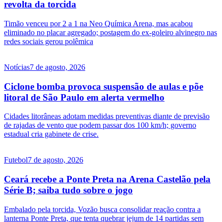
revolta da torcida
Timão venceu por 2 a 1 na Neo Química Arena, mas acabou
eliminado no placar agregado; postagem do ex-goleiro alvinegro nas
redes sociais gerou polêmica
Notícias
7 de agosto, 2026
Ciclone bomba provoca suspensão de aulas e põe
litoral de São Paulo em alerta vermelho
Cidades litorâneas adotam medidas preventivas diante de previsão
de rajadas de vento que podem passar dos 100 km/h; governo
estadual cria gabinete de crise.
Futebol
7 de agosto, 2026
Ceará recebe a Ponte Preta na Arena Castelão pela
Série B; saiba tudo sobre o jogo
Embalado pela torcida, Vozão busca consolidar reação contra a
lanterna Ponte Preta, que tenta quebrar jejum de 14 partidas sem