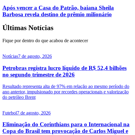
Após vencer a Casa do Patrão, baiana Sheila
Barbosa revela destino de prêmio milionário
Últimas Notícias
Fique por dentro do que acabou de acontecer
Notícias
7 de agosto, 2026
Petrobras registra lucro líquido de R$ 52,4 bilhões
no segundo trimestre de 2026
Resultado representa alta de 97% em relação ao mesmo período do
ano anterior, impulsionado por recordes operacionais e valorização
do petróleo Brent
Futebol
7 de agosto, 2026
Eliminação do Corinthians para o Internacional na
Copa do Brasil tem provocação de Carlos Miguel e