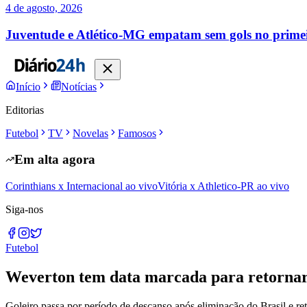
4 de agosto, 2026
Juventude e Atlético-MG empatam sem gols no primei
Início
Notícias
Editorias
Futebol
TV
Novelas
Famosos
Em alta agora
Corinthians x Internacional ao vivo
Vitória x Athletico-PR ao vivo
Siga-nos
Futebol
Weverton tem data marcada para retorna
Goleiro passa por período de descanso após eliminação do Brasil e r