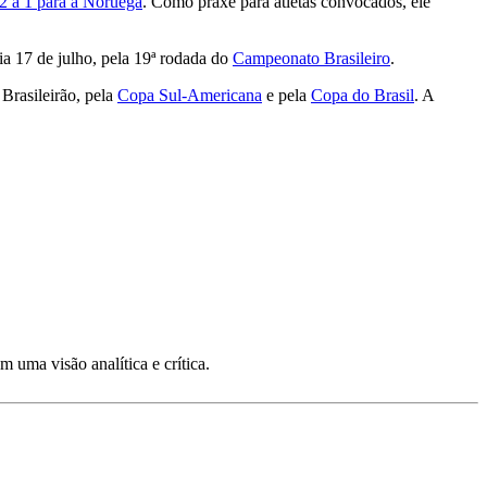
 2 a 1 para a Noruega
. Como praxe para atletas convocados, ele
ia 17 de julho, pela 19ª rodada do
Campeonato Brasileiro
.
Brasileirão, pela
Copa Sul-Americana
e pela
Copa do Brasil
. A
uma visão analítica e crítica.