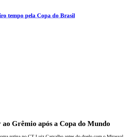
ro tempo pela Copa do Brasil
r ao Grêmio após a Copa do Mundo
etoma rotina no CT Luiz Carvalho antes do duelo com o Mirassol