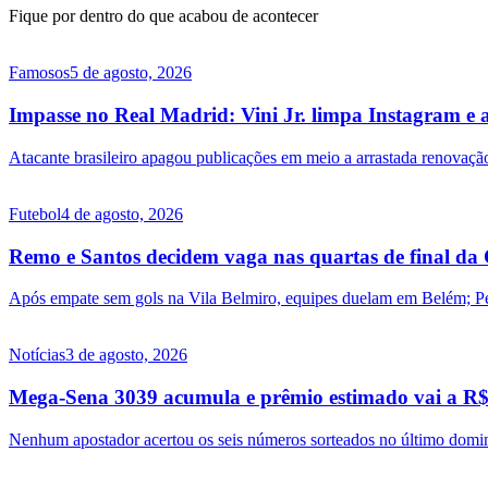
Fique por dentro do que acabou de acontecer
Famosos
5 de agosto, 2026
Impasse no Real Madrid: Vini Jr. limpa Instagram e 
Atacante brasileiro apagou publicações em meio a arrastada renovação 
Futebol
4 de agosto, 2026
Remo e Santos decidem vaga nas quartas de final da
Após empate sem gols na Vila Belmiro, equipes duelam em Belém; Pe
Notícias
3 de agosto, 2026
Mega-Sena 3039 acumula e prêmio estimado vai a R$ 
Nenhum apostador acertou os seis números sorteados no último doming