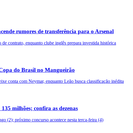
acende rumores de transferência para o Arsenal
de contrato, enquanto clube inglês prepara investida histórica
 Copa do Brasil no Mangueirão
ixe conta com Neymar, enquanto Leão busca classificação inédita
135 milhões; confira as dezenas
o (2); próximo concurso acontece nesta terça-feira (4)