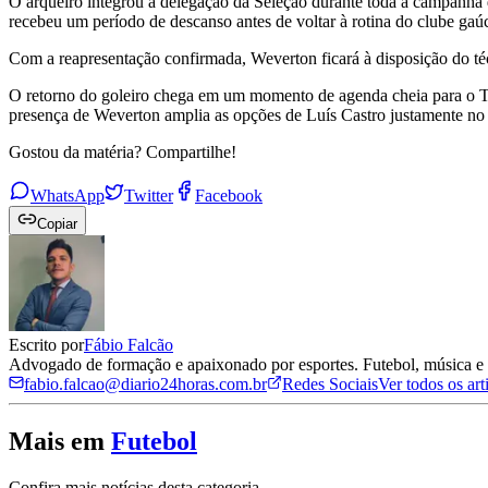
O arqueiro integrou a delegação da Seleção durante toda a campanha d
recebeu um período de descanso antes de voltar à rotina do clube gaú
Com a reapresentação confirmada, Weverton ficará à disposição do té
O retorno do goleiro chega em um momento de agenda cheia para o Tr
presença de Weverton amplia as opções de Luís Castro justamente no i
Gostou da matéria? Compartilhe!
WhatsApp
Twitter
Facebook
Copiar
Escrito por
Fábio Falcão
Advogado de formação e apaixonado por esportes. Futebol, música e c
fabio.falcao@diario24horas.com.br
Redes Sociais
Ver todos os ar
Mais em
Futebol
Confira mais notícias desta categoria