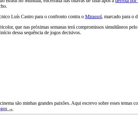
o Brasil no Mundial, encerrada nas oitavas de final após a
derrota por
cho.
cnico Luís Castro para o confronto contra o
Mirassol
, marcado para o d
icolor, que nas próximas semanas terá compromissos simultâneos pelo 
nício dessa sequência de jogos decisivos.
inema são minhas grandes paixões. Aqui escrevo sobre esses temas com 
tigos →