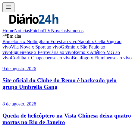
Home
Notícias
Futebol
TV
Novelas
Famosos
Em alta
Barcelona x Nottingham Forest ao vivo
Napoli x Celta Vigo ao
vivo
Vila Nova x Sport ao vivo
Grêmio x São Paulo ao
vivo
Figueirense x Ferroviária ao vivo
Remo x Atlético-MG ao
vivo
Coritiba x Chapecoense ao vivo
Botafogo x Fluminense ao vivo
9 de agosto, 2026
Site oficial do Clube do Remo é hackeado pelo
grupo Umbrella Gang
8 de agosto, 2026
Queda de helicóptero na Vista Chinesa deixa quatro
mortos no Rio de Janeiro