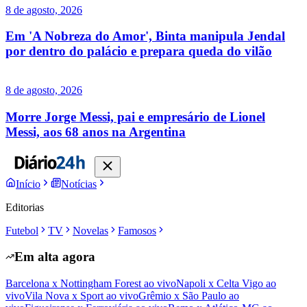
8 de agosto, 2026
Em 'A Nobreza do Amor', Binta manipula Jendal
por dentro do palácio e prepara queda do vilão
8 de agosto, 2026
Morre Jorge Messi, pai e empresário de Lionel
Messi, aos 68 anos na Argentina
Início
Notícias
Editorias
Futebol
TV
Novelas
Famosos
Em alta agora
Barcelona x Nottingham Forest ao vivo
Napoli x Celta Vigo ao
vivo
Vila Nova x Sport ao vivo
Grêmio x São Paulo ao