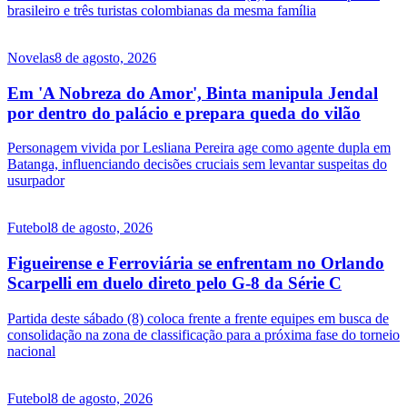
brasileiro e três turistas colombianas da mesma família
Novelas
8 de agosto, 2026
Em 'A Nobreza do Amor', Binta manipula Jendal
por dentro do palácio e prepara queda do vilão
Personagem vivida por Lesliana Pereira age como agente dupla em
Batanga, influenciando decisões cruciais sem levantar suspeitas do
usurpador
Futebol
8 de agosto, 2026
Figueirense e Ferroviária se enfrentam no Orlando
Scarpelli em duelo direto pelo G-8 da Série C
Partida deste sábado (8) coloca frente a frente equipes em busca de
consolidação na zona de classificação para a próxima fase do torneio
nacional
Futebol
8 de agosto, 2026