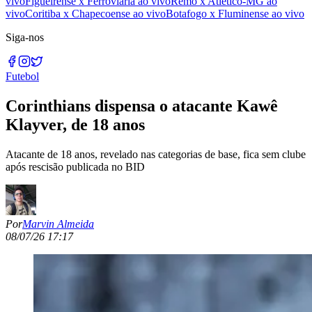
vivo
Figueirense x Ferroviária ao vivo
Remo x Atlético-MG ao
vivo
Coritiba x Chapecoense ao vivo
Botafogo x Fluminense ao vivo
Siga-nos
Futebol
Corinthians dispensa o atacante Kawê
Klayver, de 18 anos
Atacante de 18 anos, revelado nas categorias de base, fica sem clube
após rescisão publicada no BID
Por
Marvin Almeida
08/07/26 17:17