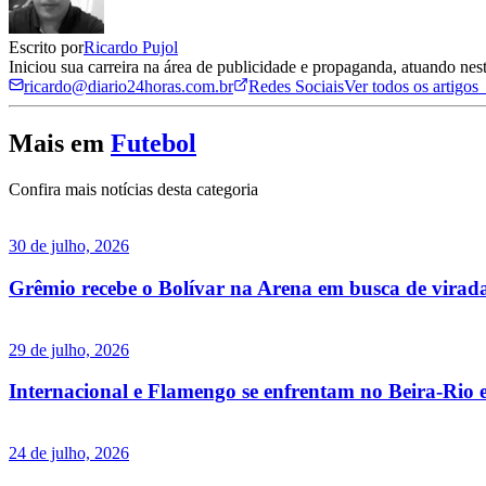
Escrito por
Ricardo Pujol
Iniciou sua carreira na área de publicidade e propaganda, atuando ne
ricardo@diario24horas.com.br
Redes Sociais
Ver todos os artigos
Mais em
Futebol
Confira mais notícias desta categoria
30 de julho, 2026
Grêmio recebe o Bolívar na Arena em busca de virad
29 de julho, 2026
Internacional e Flamengo se enfrentam no Beira-Rio e
24 de julho, 2026