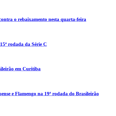
contra o rebaixamento nesta quarta-feira
15ª rodada da Série C
ileirão em Curitiba
coense e Flamengo na 19ª rodada do Brasileirão