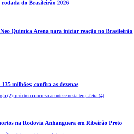
ª rodada do Brasileirão 2026
 Neo Química Arena para iniciar reação no Brasileirão
135 milhões; confira as dezenas
o (2); próximo concurso acontece nesta terça-feira (4)
s mortos na Rodovia Anhanguera em Ribeirão Preto