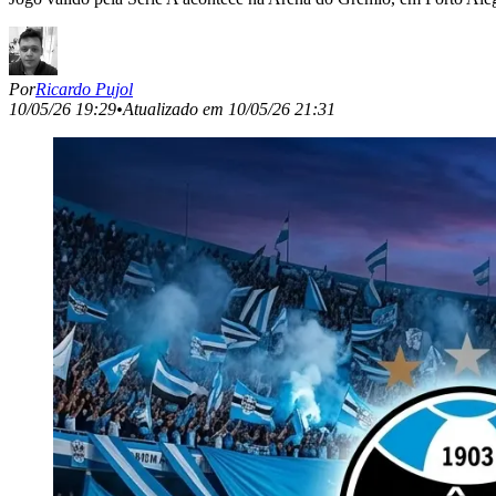
Por
Ricardo Pujol
10/05/26 19:29
•
Atualizado em
10/05/26 21:31