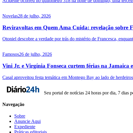
Acidente ocorreu no quilômetro 318 na noite de domingo; uma terceira
Novelas
28 de julho, 2026
Reviravoltas em Quem Ama Cuida: revelação sobre F
Otoniel descobre a verdade por trás do mistério de Francesca, enquan
Famosos
26 de julho, 2026
Vini Jr. e Virgínia Fonseca curtem férias na Jamaica
Casal aproveitou festa temática em Montego Bay ao lado de herdeiros
Seu portal de notícias 24 horas por dia, 7 dias 
Navegação
Sobre
Anuncie Aqui
Expediente
Práticas editoriais