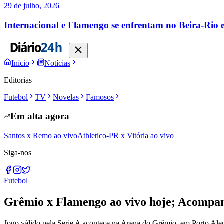
29 de julho, 2026
Internacional e Flamengo se enfrentam no Beira-Rio e
Início
Notícias
Editorias
Futebol
TV
Novelas
Famosos
Em alta agora
Santos x Remo ao vivo
Athletico-PR x Vitória ao vivo
Siga-nos
Futebol
Grêmio x Flamengo ao vivo hoje; Acompa
Jogo válido pela Serie A acontece na Arena do Grêmio, em Porto Ale