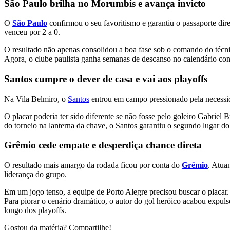
São Paulo brilha no Morumbis e avança invicto
O
São Paulo
confirmou o seu favoritismo e garantiu o passaporte dir
venceu por 2 a 0.
O resultado não apenas consolidou a boa fase sob o comando do técn
Agora, o clube paulista ganha semanas de descanso no calendário conti
Santos cumpre o dever de casa e vai aos playoffs
Na Vila Belmiro, o
Santos
entrou em campo pressionado pela necessi
O placar poderia ter sido diferente se não fosse pelo goleiro Gabrie
do torneio na lanterna da chave, o Santos garantiu o segundo lugar do
Grêmio cede empate e desperdiça chance direta
O resultado mais amargo da rodada ficou por conta do
Grêmio
. Atua
liderança do grupo.
Em um jogo tenso, a equipe de Porto Alegre precisou buscar o placar. 
Para piorar o cenário dramático, o autor do gol heróico acabou expu
longo dos playoffs.
Gostou da matéria? Compartilhe!