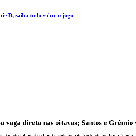
rie B; saiba tudo sobre o jogo
 vaga direta nas oitavas; Santos e Grêmio v
e garante sobrevida e Imortal cede empate frustrante em Porto Alegre.