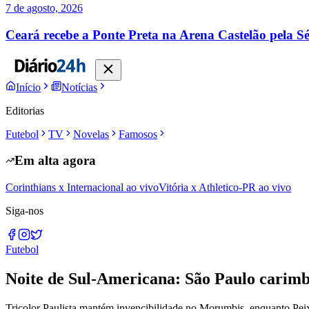
7 de agosto, 2026
Ceará recebe a Ponte Preta na Arena Castelão pela Sé
Início
Notícias
Editorias
Futebol
TV
Novelas
Famosos
Em alta agora
Corinthians x Internacional ao vivo
Vitória x Athletico-PR ao vivo
Siga-nos
Futebol
Noite de Sul-Americana: São Paulo carimba
Tricolor Paulista mantém invencibilidade no Morumbis, enquanto Peix