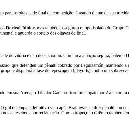
eto para as oitavas de final da competição. Jogando diante de sua torc
ico
Dorival Júnior
, mas também assegurou o topo isolado do Grupo C
nental e aguarda o sorteio das oitavas de final.
dade de vitória e não decepcionou. Com uma atuação segura, bateu o
D
l Brazão, que defendeu um pênalti cobrado por Leguizamón, mantendo a m
 grupo e disputará a fase de repescagem (playoffs) contra um sobreviven
ndo em sua Arena, o Tricolor Gaúcho ficou no empate por 2 a 2 contra
O gol de empate definitivo veio após Braithwaite sofrer pênalti cometi
lso nos acréscimos por reclamação. Com o tropeço, o Grêmio também enc