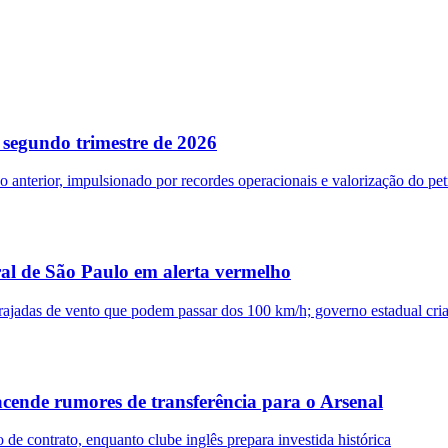
o segundo trimestre de 2026
 anterior, impulsionado por recordes operacionais e valorização do pet
ral de São Paulo em alerta vermelho
rajadas de vento que podem passar dos 100 km/h; governo estadual cria 
acende rumores de transferência para o Arsenal
de contrato, enquanto clube inglês prepara investida histórica