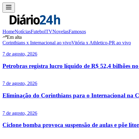
Home
Notícias
Futebol
TV
Novelas
Famosos
Em alta
Corinthians x Internacional ao vivo
Vitória x Athletico-PR ao vivo
7 de agosto, 2026
Petrobras registra lucro líquido de R$ 52,4 bilhões n
7 de agosto, 2026
Eliminação do Corinthians para o Internacional na C
7 de agosto, 2026
Ciclone bomba provoca suspensão de aulas e põe lito