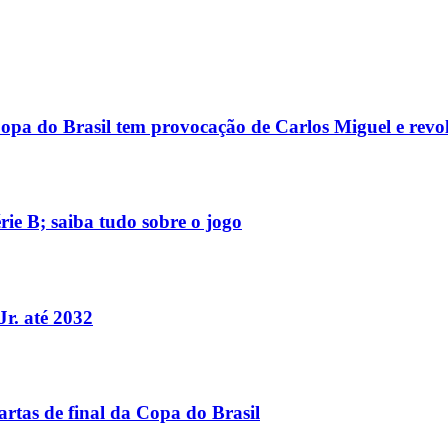
opa do Brasil tem provocação de Carlos Miguel e revol
rie B; saiba tudo sobre o jogo
Jr. até 2032
rtas de final da Copa do Brasil