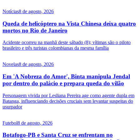
Notícias
8 de agosto, 2026
Queda de helicóptero na Vista Chinesa deixa quatro
mortos no Rio de Janeiro
Acidente ocorreu na manhã deste sábado (8); vítimas são o piloto
brasileiro e três turistas colombianas da mesma família
Novelas
8 de agosto, 2026
Em 'A Nobreza do Amor', Binta manipula Jendal
por dentro do palácio e prepara queda do vilão
Personagem vivida por Lesliana Pereira age como agente dupla em
Batanga, influenciando decisões cruciais sem levantar suspeitas do
usurpador
Futebol
8 de agosto, 2026
Botafogo-PB e Santa Cruz se enfrentam no