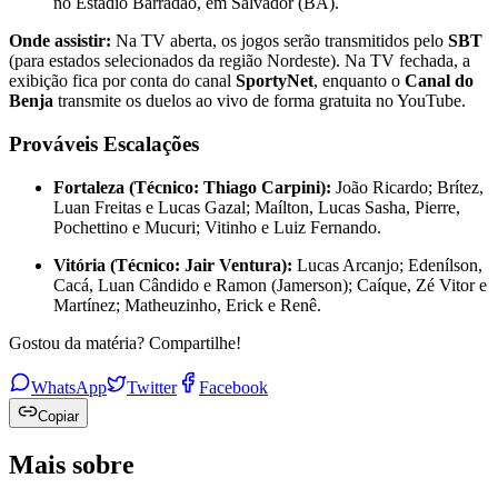
no Estádio Barradão, em Salvador (BA).
Onde assistir:
Na TV aberta, os jogos serão transmitidos pelo
SBT
(para estados selecionados da região Nordeste). Na TV fechada, a
exibição fica por conta do canal
SportyNet
, enquanto o
Canal do
Benja
transmite os duelos ao vivo de forma gratuita no YouTube.
Prováveis Escalações
Fortaleza (Técnico: Thiago Carpini):
João Ricardo; Brítez,
Luan Freitas e Lucas Gazal; Maílton, Lucas Sasha, Pierre,
Pochettino e Mucuri; Vitinho e Luiz Fernando.
Vitória (Técnico: Jair Ventura):
Lucas Arcanjo; Edenílson,
Cacá, Luan Cândido e Ramon (Jamerson); Caíque, Zé Vitor e
Martínez; Matheuzinho, Erick e Renê.
Gostou da matéria? Compartilhe!
WhatsApp
Twitter
Facebook
Copiar
Mais sobre