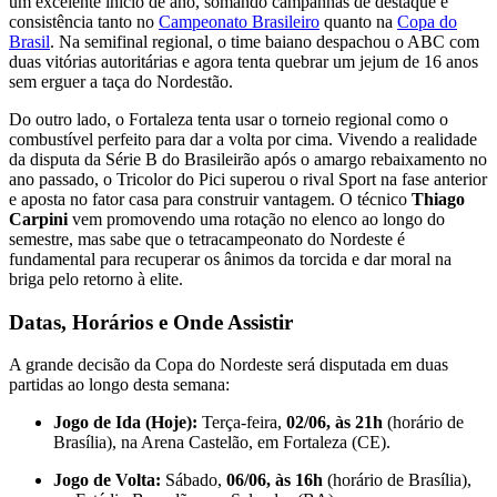
um excelente início de ano, somando campanhas de destaque e
consistência tanto no
Campeonato Brasileiro
quanto na
Copa do
Brasil
. Na semifinal regional, o time baiano despachou o ABC com
duas vitórias autoritárias e agora tenta quebrar um jejum de 16 anos
sem erguer a taça do Nordestão.
Do outro lado, o Fortaleza tenta usar o torneio regional como o
combustível perfeito para dar a volta por cima. Vivendo a realidade
da disputa da Série B do Brasileirão após o amargo rebaixamento no
ano passado, o Tricolor do Pici superou o rival Sport na fase anterior
e aposta no fator casa para construir vantagem. O técnico
Thiago
Carpini
vem promovendo uma rotação no elenco ao longo do
semestre, mas sabe que o tetracampeonato do Nordeste é
fundamental para recuperar os ânimos da torcida e dar moral na
briga pelo retorno à elite.
Datas, Horários e Onde Assistir
A grande decisão da Copa do Nordeste será disputada em duas
partidas ao longo desta semana:
Jogo de Ida (Hoje):
Terça-feira,
02/06, às 21h
(horário de
Brasília), na Arena Castelão, em Fortaleza (CE).
Jogo de Volta:
Sábado,
06/06, às 16h
(horário de Brasília),