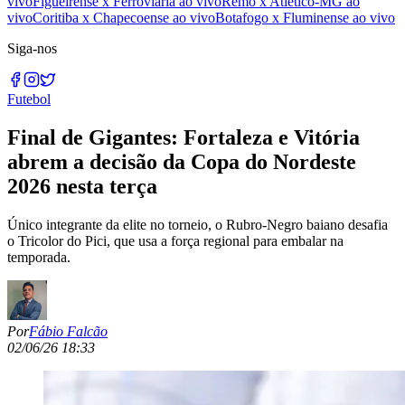
vivo
Figueirense x Ferroviária ao vivo
Remo x Atlético-MG ao
vivo
Coritiba x Chapecoense ao vivo
Botafogo x Fluminense ao vivo
Siga-nos
Futebol
Final de Gigantes: Fortaleza e Vitória
abrem a decisão da Copa do Nordeste
2026 nesta terça
Único integrante da elite no torneio, o Rubro-Negro baiano desafia
o Tricolor do Pici, que usa a força regional para embalar na
temporada.
Por
Fábio Falcão
02/06/26 18:33