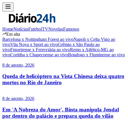
Home
Notícias
Futebol
TV
Novelas
Famosos
Em alta
Barcelona x Nottingham Forest ao vivo
Napoli x Celta Vigo ao
vivo
Vila Nova x Sport ao vivo
Grêmio x São Paulo ao
vivo
Figueirense x Ferroviária ao vivo
Remo x Atlético-MG ao
vivo
Coritiba x Chapecoense ao vivo
Botafogo x Fluminense ao vivo
8 de agosto, 2026
Queda de helicóptero na Vista Chinesa deixa quatro
mortos no Rio de Janeiro
8 de agosto, 2026
Em 'A Nobreza do Amor', Binta manipula Jendal
por dentro do palácio e prepara queda do vilão