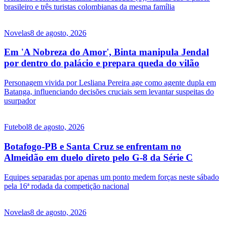
brasileiro e três turistas colombianas da mesma família
Novelas
8 de agosto, 2026
Em 'A Nobreza do Amor', Binta manipula Jendal
por dentro do palácio e prepara queda do vilão
Personagem vivida por Lesliana Pereira age como agente dupla em
Batanga, influenciando decisões cruciais sem levantar suspeitas do
usurpador
Futebol
8 de agosto, 2026
Botafogo-PB e Santa Cruz se enfrentam no
Almeidão em duelo direto pelo G-8 da Série C
Equipes separadas por apenas um ponto medem forças neste sábado
pela 16ª rodada da competição nacional
Novelas
8 de agosto, 2026