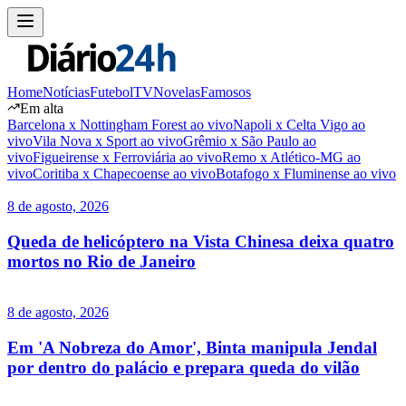
Home
Notícias
Futebol
TV
Novelas
Famosos
Em alta
Barcelona x Nottingham Forest ao vivo
Napoli x Celta Vigo ao
vivo
Vila Nova x Sport ao vivo
Grêmio x São Paulo ao
vivo
Figueirense x Ferroviária ao vivo
Remo x Atlético-MG ao
vivo
Coritiba x Chapecoense ao vivo
Botafogo x Fluminense ao vivo
8 de agosto, 2026
Queda de helicóptero na Vista Chinesa deixa quatro
mortos no Rio de Janeiro
8 de agosto, 2026
Em 'A Nobreza do Amor', Binta manipula Jendal
por dentro do palácio e prepara queda do vilão