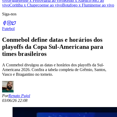
vivo
Figueirense x Ferroviária ao vivo
Remo x Atlético-MG ao
vivo
Coritiba x Chapecoense ao vivo
Botafogo x Fluminense ao vivo
Siga-nos
Futebol
Conmebol define datas e horários dos
playoffs da Copa Sul-Americana para
times brasileiros
A Conmebol divulgou as datas e horários dos playoffs da Sul-
Americana 2026. Confira a tabela completa de Grêmio, Santos,
Vasco e Bragantino no torneio.
Por
Renato Pujol
03/06/26 22:08