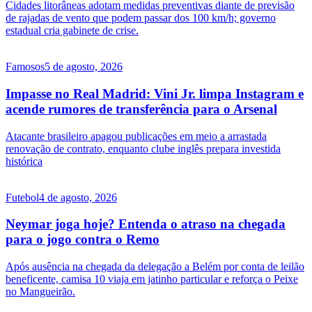
Cidades litorâneas adotam medidas preventivas diante de previsão
de rajadas de vento que podem passar dos 100 km/h; governo
estadual cria gabinete de crise.
Famosos
5 de agosto, 2026
Impasse no Real Madrid: Vini Jr. limpa Instagram e
acende rumores de transferência para o Arsenal
Atacante brasileiro apagou publicações em meio a arrastada
renovação de contrato, enquanto clube inglês prepara investida
histórica
Futebol
4 de agosto, 2026
Neymar joga hoje? Entenda o atraso na chegada
para o jogo contra o Remo
Após ausência na chegada da delegação a Belém por conta de leilão
beneficente, camisa 10 viaja em jatinho particular e reforça o Peixe
no Mangueirão.