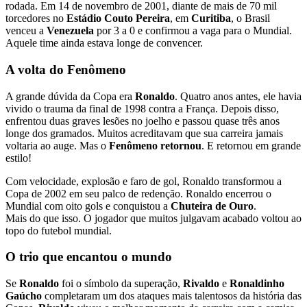
rodada. Em 14 de novembro de 2001, diante de mais de 70 mil
torcedores no
Estádio Couto Pereira
, em
Curitiba
, o Brasil
venceu a
Venezuela
por 3 a 0 e confirmou a vaga para o Mundial.
Aquele time ainda estava longe de convencer.
A volta do Fenômeno
A grande dúvida da Copa era
Ronaldo
. Quatro anos antes, ele havia
vivido o trauma da final de 1998 contra a França. Depois disso,
enfrentou duas graves lesões no joelho e passou quase três anos
longe dos gramados. Muitos acreditavam que sua carreira jamais
voltaria ao auge. Mas o
Fenômeno retornou
. E retornou em grande
estilo!
Com velocidade, explosão e faro de gol, Ronaldo transformou a
Copa de 2002 em seu palco de redenção. Ronaldo encerrou o
Mundial com oito gols e conquistou a
Chuteira de Ouro
.
Mais do que isso. O jogador que muitos julgavam acabado voltou ao
topo do futebol mundial.
O trio que encantou o mundo
Se
Ronaldo
foi o símbolo da superação,
Rivaldo
e
Ronaldinho
Gaúcho
completaram um dos ataques mais talentosos da história das