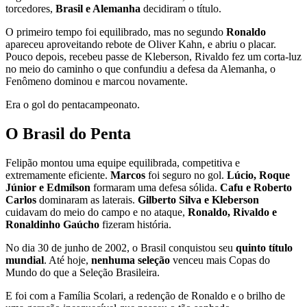
torcedores,
Brasil e Alemanha
decidiram o título.
O primeiro tempo foi equilibrado, mas no segundo
Ronaldo
apareceu aproveitando rebote de Oliver Kahn, e abriu o placar.
Pouco depois, recebeu passe de Kleberson, Rivaldo fez um corta-luz
no meio do caminho o que confundiu a defesa da Alemanha, o
Fenômeno dominou e marcou novamente.
Era o gol do pentacampeonato.
O Brasil do Penta
Felipão montou uma equipe equilibrada, competitiva e
extremamente eficiente.
Marcos
foi seguro no gol.
Lúcio, Roque
Júnior e Edmílson
formaram uma defesa sólida.
Cafu e Roberto
Carlos
dominaram as laterais.
Gilberto Silva e Kleberson
cuidavam do meio do campo e no ataque,
Ronaldo, Rivaldo e
Ronaldinho Gaúcho
fizeram história.
No dia 30 de junho de 2002, o Brasil conquistou seu
quinto título
mundial
. Até hoje,
nenhuma seleção
venceu mais Copas do
Mundo do que a Seleção Brasileira.
E foi com a Família Scolari, a redenção de Ronaldo e o brilho de