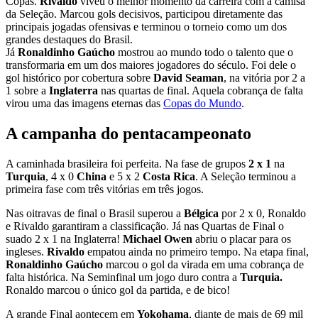
Copas.
Rivaldo
viveu o melhor momento da carreira com a camisa
da Seleção. Marcou gols decisivos, participou diretamente das
principais jogadas ofensivas e terminou o torneio como um dos
grandes destaques do Brasil.
Já
Ronaldinho Gaúcho
mostrou ao mundo todo o talento que o
transformaria em um dos maiores jogadores do século. Foi dele o
gol histórico por cobertura sobre
David Seaman
, na vitória por 2 a
1 sobre a
Inglaterra
nas quartas de final. Aquela cobrança de falta
virou uma das imagens eternas das
Copas do Mundo
.
A campanha do pentacampeonato
A caminhada brasileira foi perfeita. Na fase de grupos
2 x 1
na
Turquia
,
4 x 0
China
e 5 x 2
Costa Rica
. A Seleção terminou a
primeira fase com três vitórias em três jogos.
Nas oitravas de final o Brasil superou a
Bélgica
por 2 x 0,
Ronaldo
e Rivaldo garantiram a classificação. Já nas Quartas de Final o
suado
2 x 1 na Inglaterra!
Michael Owen
abriu o placar para os
ingleses.
Rivaldo
empatou ainda no primeiro tempo. Na etapa final,
Ronaldinho Gaúcho
marcou o gol da virada em uma cobrança de
falta histórica. Na Seminfinal um jogo duro contra a
Turquia.
Ronaldo marcou o único gol da partida, e de bico!
A grande Final aontecem em
Yokohama
, diante de mais de 69 mil