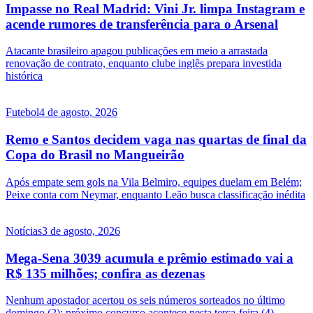
Impasse no Real Madrid: Vini Jr. limpa Instagram e
acende rumores de transferência para o Arsenal
Atacante brasileiro apagou publicações em meio a arrastada
renovação de contrato, enquanto clube inglês prepara investida
histórica
Futebol
4 de agosto, 2026
Remo e Santos decidem vaga nas quartas de final da
Copa do Brasil no Mangueirão
Após empate sem gols na Vila Belmiro, equipes duelam em Belém;
Peixe conta com Neymar, enquanto Leão busca classificação inédita
Notícias
3 de agosto, 2026
Mega-Sena 3039 acumula e prêmio estimado vai a
R$ 135 milhões; confira as dezenas
Nenhum apostador acertou os seis números sorteados no último
domingo (2); próximo concurso acontece nesta terça-feira (4)