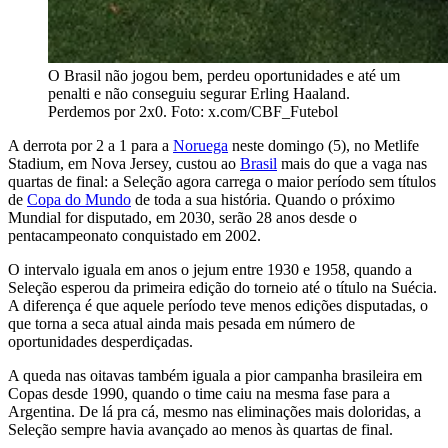
O Brasil não jogou bem, perdeu oportunidades e até um
penalti e não conseguiu segurar Erling Haaland.
Perdemos por 2x0. Foto: x.com/CBF_Futebol
A derrota por 2 a 1 para a
Noruega
neste domingo (5), no Metlife
Stadium, em Nova Jersey, custou ao
Brasil
mais do que a vaga nas
quartas de final: a Seleção agora carrega o maior período sem títulos
de
Copa do Mundo
de toda a sua história. Quando o próximo
Mundial for disputado, em 2030, serão 28 anos desde o
pentacampeonato conquistado em 2002.
O intervalo iguala em anos o jejum entre 1930 e 1958, quando a
Seleção esperou da primeira edição do torneio até o título na Suécia.
A diferença é que aquele período teve menos edições disputadas, o
que torna a seca atual ainda mais pesada em número de
oportunidades desperdiçadas.
A queda nas oitavas também iguala a pior campanha brasileira em
Copas desde 1990, quando o time caiu na mesma fase para a
Argentina. De lá pra cá, mesmo nas eliminações mais doloridas, a
Seleção sempre havia avançado ao menos às quartas de final.