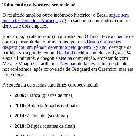
Tabu contra a Noruega segue de pé
O resultado ampliou outro incômodo histórico: o Brasil
segue sem
nunca ter vencido a Noruega
. Agora são cinco confrontos, com três
derrotas e dois empates.
Em campo, o roteiro reforçou a frustração. O Brasil teve a chance de
abrir o placar ainda no primeiro tempo, mas
Bruno Guimarães
desperdiçou um pênalti defendido pelo goleiro Nyland
, destaque da
partida. No segundo tempo,
Haaland
decidiu com dois gols, aos 34
e aos 44 minutos, e chegou a sete na competição, empatando com
Messi e Mbappé na artilharia.
Neymar
ainda descontou de pênalti
nos acréscimos, após cotovelada de Ostigaard em Casemiro, mas era
tarde demais.
A sequência de quedas para times europeus inclui:
2006:
França (quartas de final)
2010:
Holanda (quartas de final)
2014:
Alemanha (semifinal)
2018:
Bélgica (quartas de final)