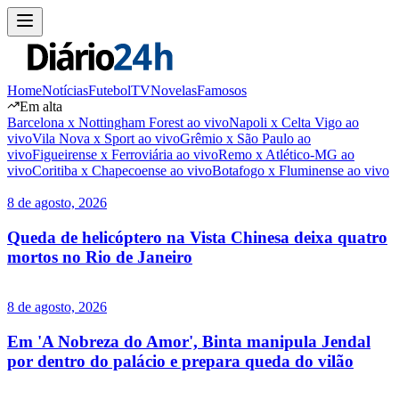
Home
Notícias
Futebol
TV
Novelas
Famosos
Em alta
Barcelona x Nottingham Forest ao vivo
Napoli x Celta Vigo ao
vivo
Vila Nova x Sport ao vivo
Grêmio x São Paulo ao
vivo
Figueirense x Ferroviária ao vivo
Remo x Atlético-MG ao
vivo
Coritiba x Chapecoense ao vivo
Botafogo x Fluminense ao vivo
8 de agosto, 2026
Queda de helicóptero na Vista Chinesa deixa quatro
mortos no Rio de Janeiro
8 de agosto, 2026
Em 'A Nobreza do Amor', Binta manipula Jendal
por dentro do palácio e prepara queda do vilão