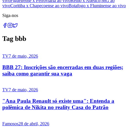
vivo
Figueirense x Ferroviária ao vivo
Remo x Atlético-MG ao
vivo
Coritiba x Chapecoense ao vivo
Botafogo x Fluminense ao vivo
Siga-nos
Tag bbb
TV
7 de maio, 2026
BBB 27: Inscrições são encerradas em duas regiões;
saiba como garantir sua vaga
TV
7 de maio, 2026
"Ana Paula Renault só existe uma": Entenda a
polêmica de Nikita no reality Casa do Patrão
Famosos
28 de abril, 2026