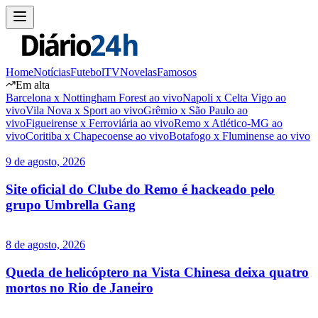
Home
Notícias
Futebol
TV
Novelas
Famosos
Em alta
Barcelona x Nottingham Forest ao vivo
Napoli x Celta Vigo ao
vivo
Vila Nova x Sport ao vivo
Grêmio x São Paulo ao
vivo
Figueirense x Ferroviária ao vivo
Remo x Atlético-MG ao
vivo
Coritiba x Chapecoense ao vivo
Botafogo x Fluminense ao vivo
9 de agosto, 2026
Site oficial do Clube do Remo é hackeado pelo
grupo Umbrella Gang
8 de agosto, 2026
Queda de helicóptero na Vista Chinesa deixa quatro
mortos no Rio de Janeiro