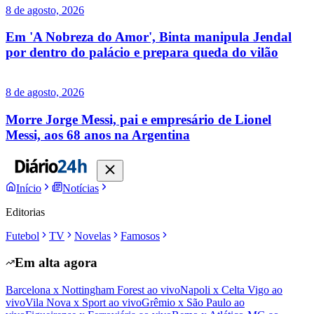
8 de agosto, 2026
Em 'A Nobreza do Amor', Binta manipula Jendal
por dentro do palácio e prepara queda do vilão
8 de agosto, 2026
Morre Jorge Messi, pai e empresário de Lionel
Messi, aos 68 anos na Argentina
Início
Notícias
Editorias
Futebol
TV
Novelas
Famosos
Em alta agora
Barcelona x Nottingham Forest ao vivo
Napoli x Celta Vigo ao
vivo
Vila Nova x Sport ao vivo
Grêmio x São Paulo ao