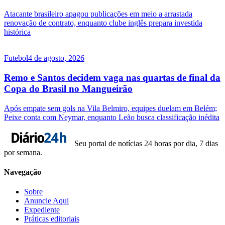
Atacante brasileiro apagou publicações em meio a arrastada
renovação de contrato, enquanto clube inglês prepara investida
histórica
Futebol
4 de agosto, 2026
Remo e Santos decidem vaga nas quartas de final da
Copa do Brasil no Mangueirão
Após empate sem gols na Vila Belmiro, equipes duelam em Belém;
Peixe conta com Neymar, enquanto Leão busca classificação inédita
Seu portal de notícias 24 horas por dia, 7 dias
por semana.
Navegação
Sobre
Anuncie Aqui
Expediente
Práticas editoriais