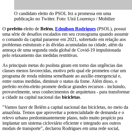
O candidato eleito do PSOL fez a promessa em uma
publicação no Twitter. Foto: Uirá Lourenço / Mobilize
O
prefeito
eleito de
Belém
,
Edmilson Rodrigues
(PSOL), possui
uma série de desafios escalados em seu cronograma quando assumir
o comando da capital paraense em 2021, sobretudo em relação aos
problemas estruturais e às dívidas acumuladas na cidade, além da
ameaça de uma segunda onda global de Covid-19 impulsionada
pelo relaxamento das medidas restritivas.
As principais metas do psolista giram em torno das urgências das
classes menos favorecidas, motivo pelo qual ele prometeu criar um
programa de renda mínima semelhante ao auxílio emergencial e,
entre outras medidas, diminuir o status da fome. Além disso, o
prefeito recém-eleito promete dedicar grandes recursos - incluindo,
provavelmente, seus conhecimentos de arquitetura - para transformar
a cidade na capital nacional das
bicicletas
.
"Vamos fazer de Belém a capital nacional das bicicletas, no meio da
amazônia. Temos que aproveitar a potencialidade de demanda e o
relevo urbano predominantemente plano, tudo muito propício pra
implantar um sistema cicloviário eficiente e integrado aos outros
modais de transporte", declarou Rodrigues em uma rede social,