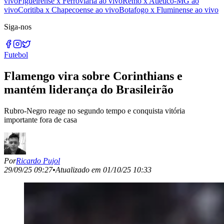
vivo
Figueirense x Ferroviária ao vivo
Remo x Atlético-MG ao
vivo
Coritiba x Chapecoense ao vivo
Botafogo x Fluminense ao vivo
Siga-nos
Futebol
Flamengo vira sobre Corinthians e
mantém liderança do Brasileirão
Rubro-Negro reage no segundo tempo e conquista vitória
importante fora de casa
Por
Ricardo Pujol
29/09/25 09:27
•
Atualizado em
01/10/25 10:33