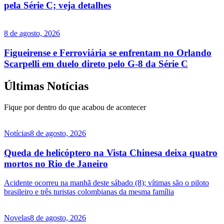
pela Série C; veja detalhes
8 de agosto, 2026
Figueirense e Ferroviária se enfrentam no Orlando
Scarpelli em duelo direto pelo G-8 da Série C
Últimas Notícias
Fique por dentro do que acabou de acontecer
Notícias
8 de agosto, 2026
Queda de helicóptero na Vista Chinesa deixa quatro
mortos no Rio de Janeiro
Acidente ocorreu na manhã deste sábado (8); vítimas são o piloto
brasileiro e três turistas colombianas da mesma família
Novelas
8 de agosto, 2026