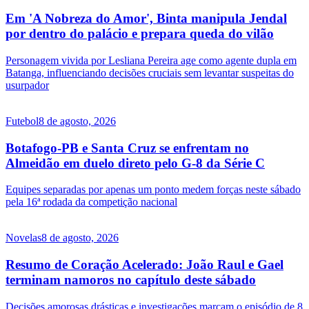
Em 'A Nobreza do Amor', Binta manipula Jendal
por dentro do palácio e prepara queda do vilão
Personagem vivida por Lesliana Pereira age como agente dupla em
Batanga, influenciando decisões cruciais sem levantar suspeitas do
usurpador
Futebol
8 de agosto, 2026
Botafogo-PB e Santa Cruz se enfrentam no
Almeidão em duelo direto pelo G-8 da Série C
Equipes separadas por apenas um ponto medem forças neste sábado
pela 16ª rodada da competição nacional
Novelas
8 de agosto, 2026
Resumo de Coração Acelerado: João Raul e Gael
terminam namoros no capítulo deste sábado
Decisões amorosas drásticas e investigações marcam o episódio de 8