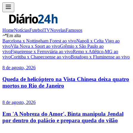
Home
Notícias
Futebol
TV
Novelas
Famosos
Em alta
Barcelona x Nottingham Forest ao vivo
Napoli x Celta Vigo ao
vivo
Vila Nova x Sport ao vivo
Grêmio x São Paulo ao
vivo
Figueirense x Ferroviária ao vivo
Remo x Atlético-MG ao
vivo
Coritiba x Chapecoense ao vivo
Botafogo x Fluminense ao vivo
8 de agosto, 2026
Queda de helicóptero na Vista Chinesa deixa quatro
mortos no Rio de Janeiro
8 de agosto, 2026
Em 'A Nobreza do Amor', Binta manipula Jendal
por dentro do palácio e prepara queda do vilão