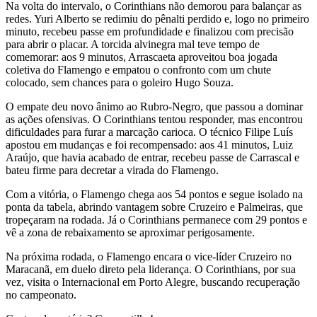
Na volta do intervalo, o Corinthians não demorou para balançar as
redes. Yuri Alberto se redimiu do pênalti perdido e, logo no primeiro
minuto, recebeu passe em profundidade e finalizou com precisão
para abrir o placar. A torcida alvinegra mal teve tempo de
comemorar: aos 9 minutos, Arrascaeta aproveitou boa jogada
coletiva do Flamengo e empatou o confronto com um chute
colocado, sem chances para o goleiro Hugo Souza.
O empate deu novo ânimo ao Rubro-Negro, que passou a dominar
as ações ofensivas. O Corinthians tentou responder, mas encontrou
dificuldades para furar a marcação carioca. O técnico Filipe Luís
apostou em mudanças e foi recompensado: aos 41 minutos, Luiz
Araújo, que havia acabado de entrar, recebeu passe de Carrascal e
bateu firme para decretar a virada do Flamengo.
Com a vitória, o Flamengo chega aos 54 pontos e segue isolado na
ponta da tabela, abrindo vantagem sobre Cruzeiro e Palmeiras, que
tropeçaram na rodada. Já o Corinthians permanece com 29 pontos e
vê a zona de rebaixamento se aproximar perigosamente.
Na próxima rodada, o Flamengo encara o vice-líder Cruzeiro no
Maracanã, em duelo direto pela liderança. O Corinthians, por sua
vez, visita o Internacional em Porto Alegre, buscando recuperação
no campeonato.