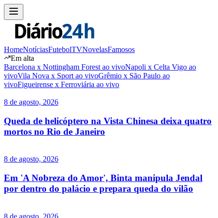
Home
Notícias
Futebol
TV
Novelas
Famosos
Em alta
Barcelona x Nottingham Forest ao vivo
Napoli x Celta Vigo ao
vivo
Vila Nova x Sport ao vivo
Grêmio x São Paulo ao
vivo
Figueirense x Ferroviária ao vivo
8 de agosto, 2026
Queda de helicóptero na Vista Chinesa deixa quatro
mortos no Rio de Janeiro
8 de agosto, 2026
Em 'A Nobreza do Amor', Binta manipula Jendal
por dentro do palácio e prepara queda do vilão
8 de agosto, 2026