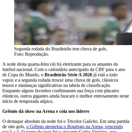
Segunda rodada do Brasileirão tem chuva de gols.
Foto: Reprodução.
A noite desta quarta-feira (4) foi eletrizante para os amantes do
futebol nacional. Com o calendário antecipado da CBF para o ano
de Copa do Mundo, o
Brasileirão Série A 2026
já está a todo
vapor, e a segunda rodada trouxe uma chuva de gols, clássicos
tensos e mudanças significativas na tabela de classificação.
Enquanto alguns favoritos confirmaram sua força com placares
elásticos, outros gigantes ainda buscam o melhor entrosamento neste
início de temporada atípico.
Grêmio dá show na Arena e cola nos líderes
O destaque absoluto da noite foi o Tricolor Gaúcho. Em uma partida
de oito gols,
o Grêmio atropelou o Botafogo na Arena, vencendo
por 5 a 3
. O nome do jogo foi o atacante Carlos Vinícius, que