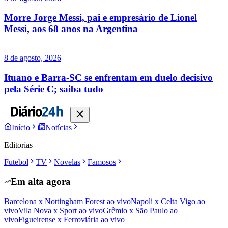
Morre Jorge Messi, pai e empresário de Lionel
Messi, aos 68 anos na Argentina
8 de agosto, 2026
Ituano e Barra-SC se enfrentam em duelo decisivo
pela Série C; saiba tudo
Início
Notícias
Editorias
Futebol
TV
Novelas
Famosos
Em alta agora
Barcelona x Nottingham Forest ao vivo
Napoli x Celta Vigo ao
vivo
Vila Nova x Sport ao vivo
Grêmio x São Paulo ao
vivo
Figueirense x Ferroviária ao vivo