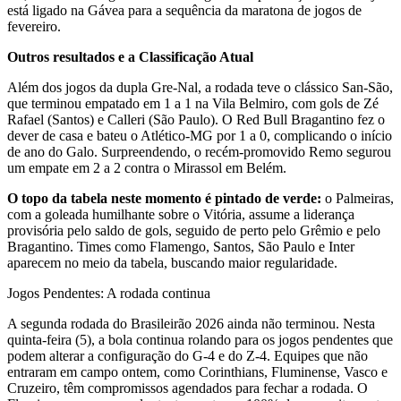
está ligado na Gávea para a sequência da maratona de jogos de
fevereiro.
Outros resultados e a Classificação Atual
Além dos jogos da dupla Gre-Nal, a rodada teve o clássico San-São,
que terminou empatado em 1 a 1 na Vila Belmiro, com gols de Zé
Rafael (Santos) e Calleri (São Paulo). O Red Bull Bragantino fez o
dever de casa e bateu o Atlético-MG por 1 a 0, complicando o início
de ano do Galo. Surpreendendo, o recém-promovido Remo segurou
um empate em 2 a 2 contra o Mirassol em Belém.
O topo da tabela neste momento é pintado de verde:
o Palmeiras,
com a goleada humilhante sobre o Vitória, assume a liderança
provisória pelo saldo de gols, seguido de perto pelo Grêmio e pelo
Bragantino. Times como Flamengo, Santos, São Paulo e Inter
aparecem no meio da tabela, buscando maior regularidade.
Jogos Pendentes: A rodada continua
A segunda rodada do Brasileirão 2026 ainda não terminou. Nesta
quinta-feira (5), a bola continua rolando para os jogos pendentes que
podem alterar a configuração do G-4 e do Z-4. Equipes que não
entraram em campo ontem, como Corinthians, Fluminense, Vasco e
Cruzeiro, têm compromissos agendados para fechar a rodada. O