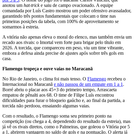
anotou um
hat-trick
e saiu de campo ovacionado. A equipe
comandada por Luís Castro mostrou um poder ofensivo avassalador,
garantindo três pontos fundamentais que colocam o time nas
primeiras posições da tabela, com 100% de aproveitamento se
somarmos à estreia.
A vitória não apenas eleva o moral do elenco, mas também envia um
recado aos rivais: o Imortal vem forte para brigar pelo título em
2026. A torcida, que compareceu em peso, viu um time vibrante,
embora a defesa ainda precise de ajustes após sofrer três gols em
casa.
Flamengo tropeça e ouve vaias no Maracanã
No Rio de Janeiro, o clima foi mais tenso. O
Flamengo
recebeu o
Internacional no Maracanã
e não passou de um empate em 1 a 1
.
Borré abriu o placar aos 45+3 do primeiro tempo, Arrascaeta
empatou de pênalti aos 68. O time de Filipe Luís encontrou
dificuldades para furar o bloqueio gaúcho e, ao final da partida, a
torcida não perdoou, ensaiando algumas vaias.
Com o resultado, o Flamengo soma seu primeiro ponto na
competição (ou chega a 4, dependendo do resultado da estreia), mas
já vê os rivais diretos, como o Palmeiras, que goleou o Vitória por 5
a 1, abrirem vantagem no saldo de gols e na pontuação. O alerta já