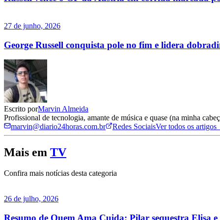
27 de junho, 2026
George Russell conquista pole no fim e lidera dobrad
Escrito por
Marvin Almeida
Profissional de tecnologia, amante de música e quase (na minha cabeça
marvin@diario24horas.com.br
Redes Sociais
Ver todos os artigos
Mais em
TV
Confira mais notícias desta categoria
26 de julho, 2026
Resumo de Quem Ama Cuida: Pilar sequestra Elisa e 