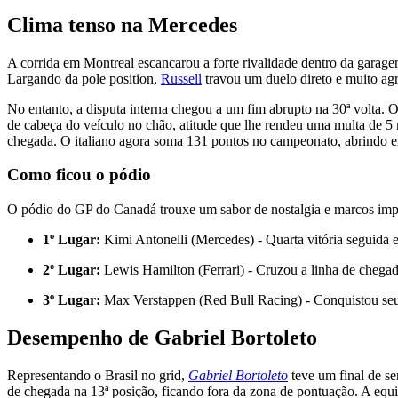
Clima tenso na Mercedes
A corrida em Montreal escancarou a forte rivalidade dentro da garagem
Largando da pole position,
Russell
travou um duelo direto e muito agr
No entanto, a disputa interna chegou a um fim abrupto na 30ª volta. 
de cabeça do veículo no chão, atitude que lhe rendeu uma multa de 5 
chegada. O italiano agora soma 131 pontos no campeonato, abrindo ex
Como ficou o pódio
O pódio do GP do Canadá trouxe um sabor de nostalgia e marcos impo
1º Lugar:
Kimi Antonelli (Mercedes) - Quarta vitória seguida 
2º Lugar:
Lewis Hamilton (Ferrari) - Cruzou a linha de chegad
3º Lugar:
Max Verstappen (Red Bull Racing) - Conquistou seu
Desempenho de Gabriel Bortoleto
Representando o Brasil no grid,
Gabriel Bortoleto
teve um final de se
de chegada na 13ª posição, ficando fora da zona de pontuação. A equ