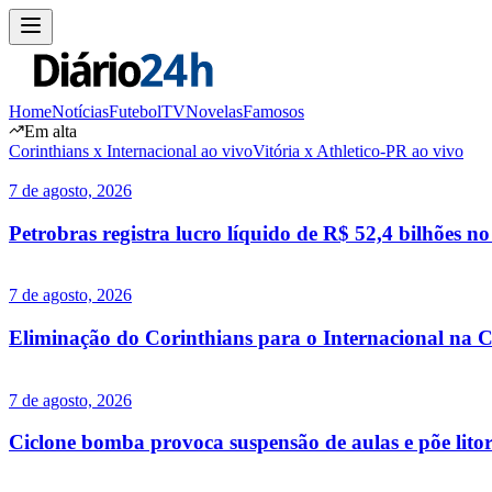
Home
Notícias
Futebol
TV
Novelas
Famosos
Em alta
Corinthians x Internacional ao vivo
Vitória x Athletico-PR ao vivo
7 de agosto, 2026
Petrobras registra lucro líquido de R$ 52,4 bilhões n
7 de agosto, 2026
Eliminação do Corinthians para o Internacional na C
7 de agosto, 2026
Ciclone bomba provoca suspensão de aulas e põe lito