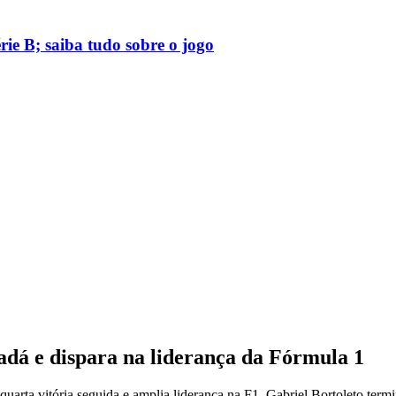
rie B; saiba tudo sobre o jogo
dá e dispara na liderança da Fórmula 1
arta vitória seguida e amplia liderança na F1. Gabriel Bortoleto term