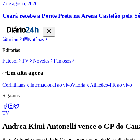
7 de agosto, 2026
Ceará recebe a Ponte Preta na Arena Castelão pela Sé
Início
Notícias
Editorias
Futebol
TV
Novelas
Famosos
Em alta agora
Corinthians x Internacional ao vivo
Vitória x Athletico-PR ao vivo
Siga-nos
TV
Andrea Kimi Antonelli vence o GP do Cana
Kimi Antonelli vence GP do Canadá após quebra de Russell, chega à qu