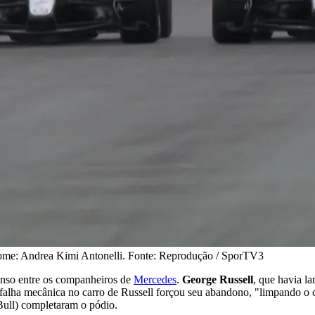
me: Andrea Kimi Antonelli. Fonte: Reprodução / SporTV3
tenso entre os companheiros de
Mercedes
.
George Russell
, que havia l
falha mecânica no carro de Russell forçou seu abandono, "limpando o c
ull) completaram o pódio.