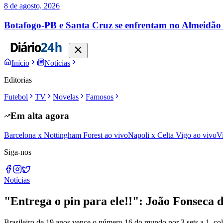
8 de agosto, 2026
Botafogo-PB e Santa Cruz se enfrentam no Almeidão e
Início
Notícias
Editorias
Futebol
TV
Novelas
Famosos
Em alta agora
Barcelona x Nottingham Forest ao vivo
Napoli x Celta Vigo ao vivo
V
Siga-nos
Notícias
"Entrega o pin para ele!!": João Fonseca
Brasileiro de 19 anos vence o número 16 do mundo por 3 sets a 1, col