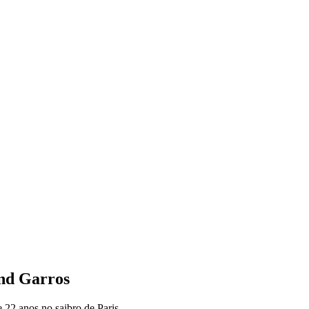
and Garros
 22 anos no saibro de Paris.