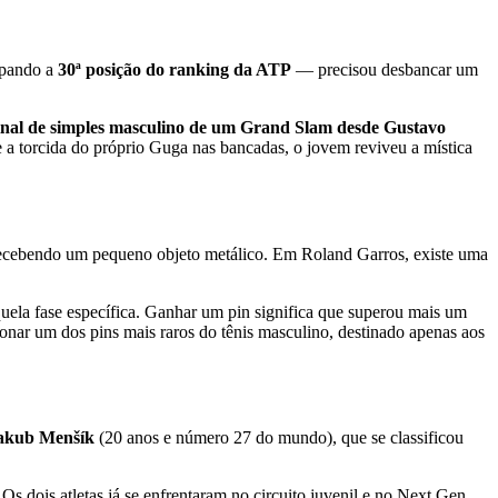
upando a
30ª posição do ranking da ATP
— precisou desbancar um
e final de simples masculino de um Grand Slam desde Gustavo
a torcida do próprio Guga nas bancadas, o jovem reviveu a mística
es recebendo um pequeno objeto metálico. Em Roland Garros, existe uma
uela fase específica. Ganhar um pin significa que superou mais um
ionar um dos pins mais raros do tênis masculino, destinado apenas aos
akub Menšík
(20 anos e número 27 do mundo), que se classificou
 Os dois atletas já se enfrentaram no circuito juvenil e no Next Gen