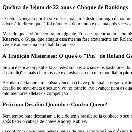
Quebra de Jejum de 22 anos e Choque de Rankings
O feito alcançado por João Fonseca na tarde deste domingo é monume
adversário direto que já foi número 2 do mundo e ostenta dois vice-c
Mais do que a vitória contra um gigante, Fonseca quebrou um tabu his
Kuerten
, o Guga, que atingiu essa mesma fase exatamente em Roland
verde e amarela na terra batida francesa.
A Tradição Misteriosa: O que é o "Pin" de Roland G
Se você tem acompanhado as redes sociais oficiais e os bastidores do
das tradições mais charmosas e exclusivas do circuito mundial:
o pin 
A cada rodada que um tenista vence na chave principal, a organizaçã
desafio no mata-mata e segue vivo no torneio. Ao avançar para as qua
oito melhores atletas da competição!
Próximo Desafio: Quando e Contra Quem?
Sem tempo para descansar, a joia do ténis brasileiro já conhece o se
após bater o cabeça de chave Andrey Rublev.
O confronto geracional pelas quartas de final acontecerá na próxima
t