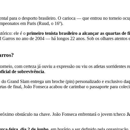
ntal para o desporto brasileiro. O carioca — que entrou no torneio oc
ampeonatos em Paris (Ruud, o 16º).
tórico: ele é o
primeiro tenista brasileiro a alcançar as quartas d
 Garros no ano de 2004 — há longos 22 anos. Sob os olhares atentos e 
arros?
 torneio, com certeza já ouviu a expressão ou viu os atletas sorrident
oficial de sobrevivência
.
o do Grand Slam entrega um broche (pin) personalizado e exclusivo daq
rtas de final, João Fonseca acabou de carimbar o passaporte para colec
u próximo obstáculo na chave. João Fonseca enfrentará o jovem tcheco
J
erça-feira, dia 2 de junho
, em horário a ser definido pela organização.