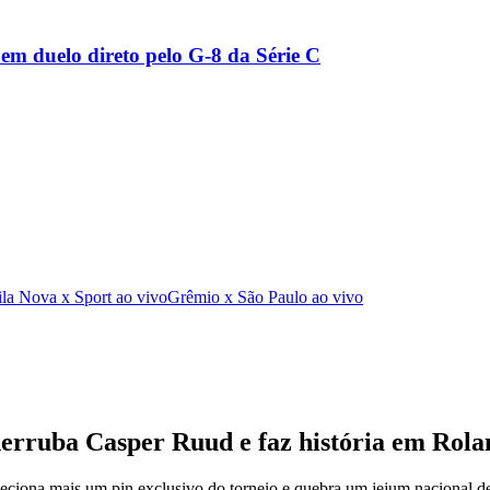
m duelo direto pelo G-8 da Série C
ila Nova x Sport ao vivo
Grêmio x São Paulo ao vivo
 derruba Casper Ruud e faz história em Rol
eciona mais um pin exclusivo do torneio e quebra um jejum nacional de