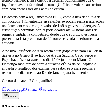
técnico Marcelo Bielsa chegou a declarar publicamente que o
jogador estava na fase final de transição física e voltaria aos treinos
com bola apenas três dias antes da estreia.
De acordo com o regulamento da FIFA, como a lista definitiva de
convocados já foi entregue, as seleções só podem realizar alterações
no elenco em casos comprovados de lesões graves ou doenças. A
substituição permitida por lei pode ocorrer até 24 horas antes da
primeira partida na competição, desde que o substituto estivesse
presente na lista preliminar de 55 nomes enviada anteriormente à
entidade.
A possível ausência de Arrascaeta é um golpe duro para La Celeste,
que está no Grupo H ao lado de Arábia Saudita, Cabo Verde e
Espanha, e faz sua estreia no dia 15 de junho, em Miami. O
Flamengo monitora de perto a situação clínica do seu capitão e
aguarda o resultado dos exames para saber se o meia precisará
retornar imediatamente ao Rio de Janeiro para tratamento.
Gostou da matéria? Compartilhe!
WhatsApp
Twitter
Facebook
Copiar
Mais sobre