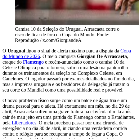
Camisa 10 da Seleção do Uruguai, Arrascaeta corre o
risco de ficar de fora da Copa do Mundo. Fonte:
Reprodução / x.com/GiorgiandeA
O
Uruguai
ligou o sinal de alerta máximo para a disputa da
Copa
do Mundo de 2026
. O meio-campista
Giorgian De Arrascaeta
,
craque do
Flamengo
e recém-anunciado como o camisa 10 da
Celeste Olímpica para o torneio, sofreu uma lesão na panturrilha
durante os treinamentos da seleção no Complexo Celeste, em
Canelones. O jogador passará por exames detalhados no fim do dia,
mas a imprensa uruguaia e os bastidores da delegação já tratam o
seu corte do Mundial como uma possibilidade real e provável.
O novo problema físico surge como um balde de água fria e um
drama pessoal para o atleta. Há exatamente um mês, no dia 29 de
abril, Arrascaeta sofreu uma grave fratura na clavícula direita após
cair de mau jeito em uma partida do Flamengo contra o Estudiantes,
pela
Libertadores
. O meia precisou passar por uma cirurgia de
emergência no dia 30 de abril, iniciando uma verdadeira corrida
contra o relógio para se recuperar a tempo de jogar a Copa. O