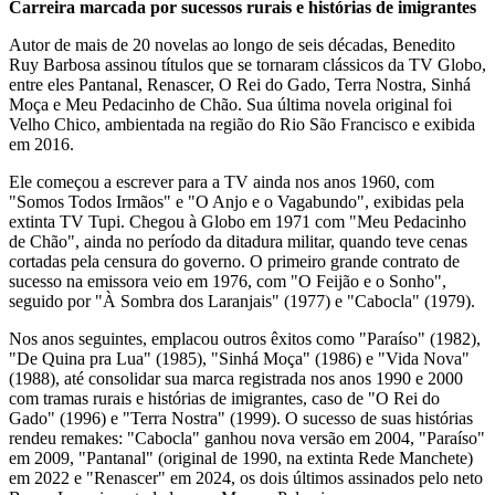
Carreira marcada por sucessos rurais e histórias de imigrantes
Autor de mais de 20 novelas ao longo de seis décadas, Benedito
Ruy Barbosa assinou títulos que se tornaram clássicos da TV Globo,
entre eles Pantanal, Renascer, O Rei do Gado, Terra Nostra, Sinhá
Moça e Meu Pedacinho de Chão. Sua última novela original foi
Velho Chico, ambientada na região do Rio São Francisco e exibida
em 2016.
Ele começou a escrever para a TV ainda nos anos 1960, com
"Somos Todos Irmãos" e "O Anjo e o Vagabundo", exibidas pela
extinta TV Tupi. Chegou à Globo em 1971 com "Meu Pedacinho
de Chão", ainda no período da ditadura militar, quando teve cenas
cortadas pela censura do governo. O primeiro grande contrato de
sucesso na emissora veio em 1976, com "O Feijão e o Sonho",
seguido por "À Sombra dos Laranjais" (1977) e "Cabocla" (1979).
Nos anos seguintes, emplacou outros êxitos como "Paraíso" (1982),
"De Quina pra Lua" (1985), "Sinhá Moça" (1986) e "Vida Nova"
(1988), até consolidar sua marca registrada nos anos 1990 e 2000
com tramas rurais e histórias de imigrantes, caso de "O Rei do
Gado" (1996) e "Terra Nostra" (1999). O sucesso de suas histórias
rendeu remakes: "Cabocla" ganhou nova versão em 2004, "Paraíso"
em 2009, "Pantanal" (original de 1990, na extinta Rede Manchete)
em 2022 e "Renascer" em 2024, os dois últimos assinados pelo neto