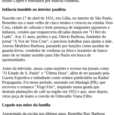
Bruno Luperi e estrelados por Marcos Palmeira.
Infância humilde no interior paulista
Nascido em 17 de abril de 1931, em Gália, no interior de São Paulo,
Benedito era o mais velho de cinco irmãos e cresceu na vizinha Vera
Cruz, cidade de cafezais e forte presença de imigrantes japoneses e
italianos, cenário que reapareceria décadas depois em "O Rei do
Gado". Aos 11 anos, perdeu o pai, Otávio Barbosa, fundador do
jornal "A Voz de Vera Cruz", e precisou trabalhar para ajudar a mãe,
Aurora Medeiros Barbosa, passando por funções como auxiliar de
guarda-livros, vendedor de verduras na feira e faxineiro de banco
antes de se mudar sozinho para São Paulo em busca de
oportunidades.
Antes da televisão, atuou como repórter e revisor em jornais como
"O Estado de S. Paulo" e "Última Hora", além de ter passado pela
Gazeta Esportiva e trabalhado como redator publicitário na Radial
Propaganda. Foi nesse período, morando em Maringá (PR), que
escreveu o romance "Fogo Frio", inspirado numa geada que
destruiu plantações de café na região em 1952 e que, anos depois,
virou peça de teatro a convite de Oduvaldo Viana Filho.
Legado nas mãos da família
Aposentado da escrita nos últimos anos, Benedito Ruy Barbosa