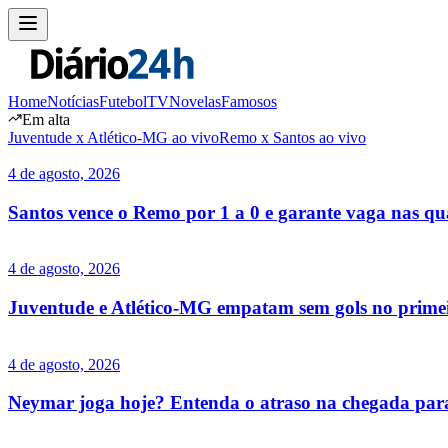
Home
Notícias
Futebol
TV
Novelas
Famosos
Em alta
Juventude x Atlético-MG ao vivo
Remo x Santos ao vivo
4 de agosto, 2026
Santos vence o Remo por 1 a 0 e garante vaga nas qua
4 de agosto, 2026
Juventude e Atlético-MG empatam sem gols no primei
4 de agosto, 2026
Neymar joga hoje? Entenda o atraso na chegada par