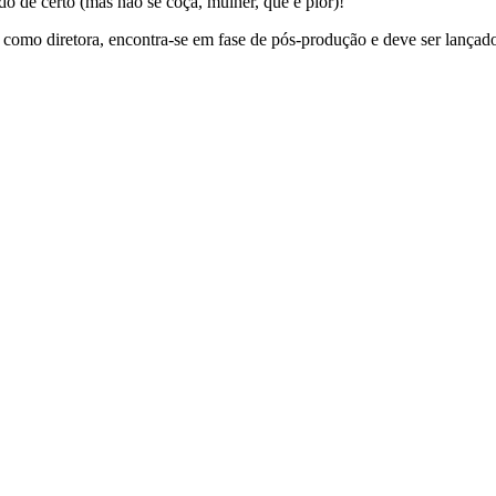
 dê certo (mas não se coça, mulher, que é pior)!
como diretora, encontra-se em fase de pós-produção e deve ser lançad