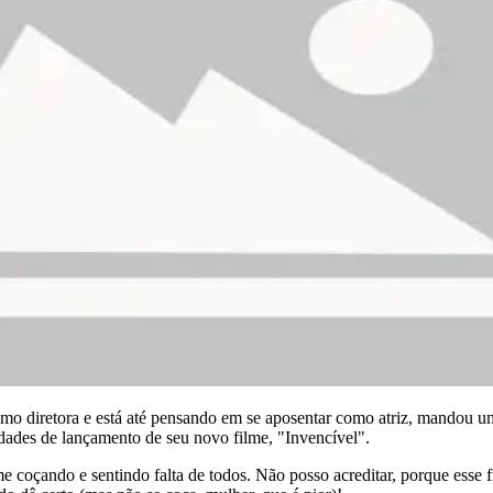
como diretora e está até pensando em se aposentar como atriz, mandou 
vidades de lançamento de seu novo filme, "Invencível".
e coçando e sentindo falta de todos. Não posso acreditar, porque esse f