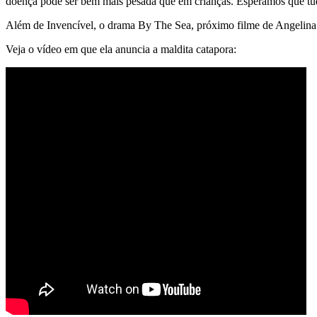
doença pode ser bem mais pesada que em crianças. Esperamos que tudo
Além de Invencível, o drama By The Sea, próximo filme de Angelina 
Veja o vídeo em que ela anuncia a maldita catapora: